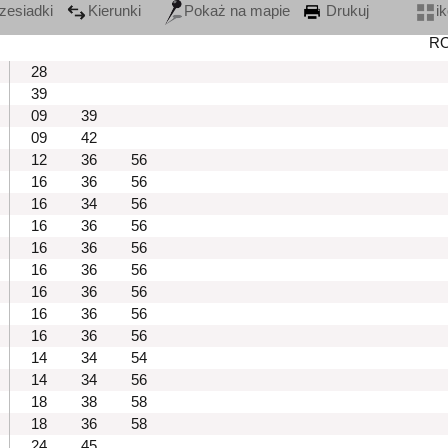
zesiadki
Kierunki
Pokaż na mapie
Drukuj
i
R
28
39
09
39
09
42
12
36
56
16
36
56
16
34
56
16
36
56
16
36
56
16
36
56
16
36
56
16
36
56
16
36
56
14
34
54
14
34
56
18
38
58
18
36
58
24
45