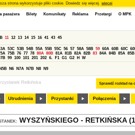
sza strona wykorzystuje pliki cookie. Dowiedz się więcej.
więcej
a pasażera
Bilety
Komunikaty
Reklama
Przetargi
O MPK
0B
11
12
13
14
15
16
41
43
45
53A
53C
53B
54B
55A
55B
55C
56
57
58A
58B
59
60A
60B
60C
60
75A
75B
76
77
78
80A
80B
81A
81B
82A
82B
83
84A
84B
85A
85B
97B
99
100
101
201
202
6.
F1
G1
G2
H
W
N5B
N6
N7A
N7B
N8
N9
rzystanek Retkińska
Sprawdź rozkład na d
Utrudnienia
Przystanki
Połączenia
WYSZYŃSKIEGO - RETKIŃSKA (1
STANEK: