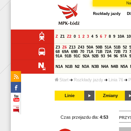
Na
Rozkłady jazdy
Dl
Z
Z1
Z2
0
1
2
3
4
5
6
7
8
9
10A
1
Z3
Z6
Z13
Z43
50A
50B
51A
51B
52
68
69A
69B
70
71A
71B
72A
72B
73
91A
91B
91C
92A
92B
93
94
96
97A
N1A
N1B
N2
N3A
N3B
N4A
N4B
N5A
Start
Rozkłady jazdy
Linia 76
P
Linie
Zmiany
Czas przejazdu dla:
4:53
PRZY