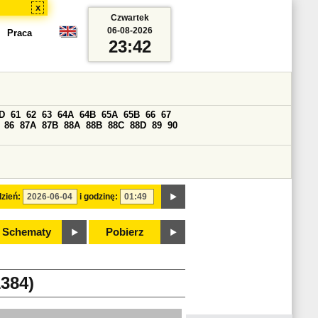
x
Czwartek
06-08-2026
Praca
23:42
D
61
62
63
64A
64B
65A
65B
66
67
86
87A
87B
88A
88B
88C
88D
89
90
zień:
i godzinę:
Schematy
Pobierz
384)