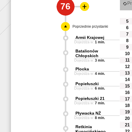
Pr
76
5
Poprzednie przystanki
6
7
Armii Krajowej
8
Dojeżdża w:
1 min.
9
Batalionów
10
Chłopskich
11
Dojeżdża w:
3 min.
12
Plocka
13
Dojeżdża w:
4 min.
14
Popiełuszki
15
Dojeżdża w:
6 min.
16
Popiełuszki 21
17
Dojeżdża w:
7 min.
18
19
Pływacka NŻ
Dojeżdża w:
8 min.
20
21
Retkinia
Kusocińskiego
22