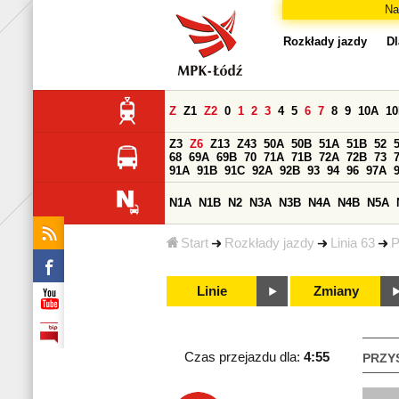
Na
Rozkłady jazdy
Dl
Z
Z1
Z2
0
1
2
3
4
5
6
7
8
9
10A
1
Z3
Z6
Z13
Z43
50A
50B
51A
51B
52
68
69A
69B
70
71A
71B
72A
72B
73
91A
91B
91C
92A
92B
93
94
96
97A
N1A
N1B
N2
N3A
N3B
N4A
N4B
N5A
Start
Rozkłady jazdy
Linia 63
P
Linie
Zmiany
Czas przejazdu dla:
4:55
PRZY