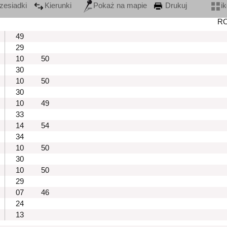
zesiadki
Kierunki
Pokaż na mapie
Drukuj
i
R
49
29
10
50
30
10
50
30
10
49
33
14
54
34
10
50
30
10
50
29
07
46
24
13