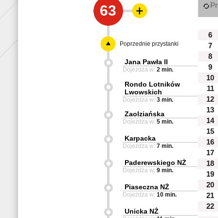
Pr
63
6
Poprzednie przystanki
7
8
Jana Pawła II
9
Dojeżdża w:
2 min.
10
Rondo Lotników
11
Lwowskich
12
Dojeżdża w:
3 min.
13
Zaolziańska
14
Dojeżdża w:
5 min.
15
Karpacka
16
Dojeżdża w:
7 min.
17
Paderewskiego NŻ
18
Dojeżdża w:
9 min.
19
20
Piaseczna NŻ
Dojeżdża w:
10 min.
21
22
Unicka NŻ