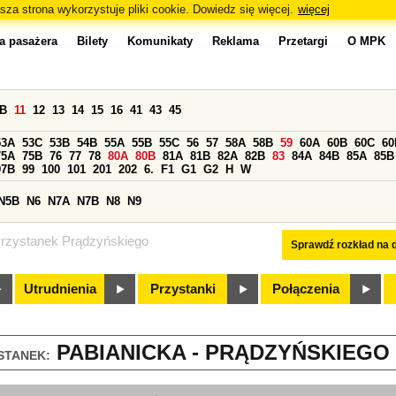
sza strona wykorzystuje pliki cookie. Dowiedz się więcej.
więcej
a pasażera
Bilety
Komunikaty
Reklama
Przetargi
O MPK
0B
11
12
13
14
15
16
41
43
45
53A
53C
53B
54B
55A
55B
55C
56
57
58A
58B
59
60A
60B
60C
60
75A
75B
76
77
78
80A
80B
81A
81B
82A
82B
83
84A
84B
85A
85B
97B
99
100
101
201
202
6.
F1
G1
G2
H
W
N5B
N6
N7A
N7B
N8
N9
rzystanek Prądzyńskiego
Sprawdź rozkład na d
Utrudnienia
Przystanki
Połączenia
PABIANICKA - PRĄDZYŃSKIEGO (
STANEK: