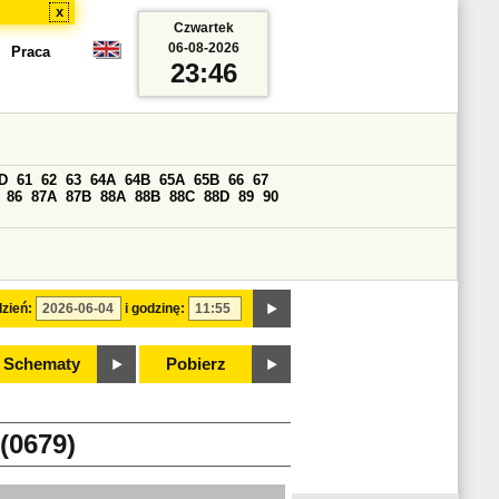
x
Czwartek
06-08-2026
Praca
23:46
D
61
62
63
64A
64B
65A
65B
66
67
86
87A
87B
88A
88B
88C
88D
89
90
zień:
i godzinę:
Schematy
Pobierz
0679)