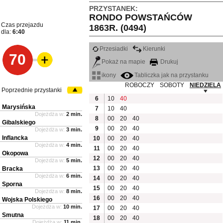
PRZYSTANEK:
RONDO POWSTAŃCÓW
Czas przejazdu
1863R. (0494)
dla:
6:40
Przesiadki
Kierunki
70
Pokaż na mapie
Drukuj
ikony
Tabliczka jak na przystanku
ROBOCZY
SOBOTY
NIEDZIELA
Poprzednie przystanki
6
10
40
Marysińska
7
10
40
Dojeżdża w:
2 min.
8
00
20
40
Gibalskiego
9
00
20
40
Dojeżdża w:
3 min.
Inflancka
10
00
20
40
Dojeżdża w:
4 min.
11
00
20
40
Okopowa
12
00
20
40
Dojeżdża w:
5 min.
13
00
20
40
Bracka
Dojeżdża w:
6 min.
14
00
20
40
Sporna
15
00
20
40
Dojeżdża w:
8 min.
16
00
20
40
Wojska Polskiego
Dojeżdża w:
10 min.
17
00
20
40
Smutna
18
00
20
40
Dojeżdża w:
11 min.