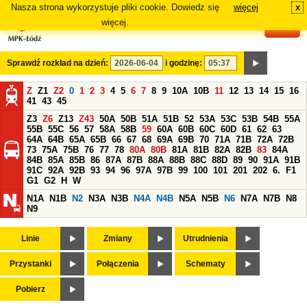
Nasza strona wykorzystuje pliki cookie. Dowiedz się
więcej
x
#
więcej.
Sprawdź rozkład na dzień:
i godzinę:
Z
Z1
Z2
0
1
2
3
4
5
6
7
8
9
10A
10B
11
12
13
14
15
16
41
43
45
Z3
Z6
Z13
Z43
50A
50B
51A
51B
52
53A
53C
53B
54B
55A
55B
55C
56
57
58A
58B
59
60A
60B
60C
60D
61
62
63
64A
64B
65A
65B
66
67
68
69A
69B
70
71A
71B
72A
72B
73
75A
75B
76
77
78
80A
80B
81A
81B
82A
82B
83
84A
84B
85A
85B
86
87A
87B
88A
88B
88C
88D
89
90
91A
91B
91C
92A
92B
93
94
96
97A
97B
99
100
101
201
202
6.
F1
G1
G2
H
W
N1A
N1B
N2
N3A
N3B
N4A
N4B
N5A
N5B
N6
N7A
N7B
N8
N9
Linie
Zmiany
Utrudnienia
Przystanki
Połączenia
Schematy
Pobierz