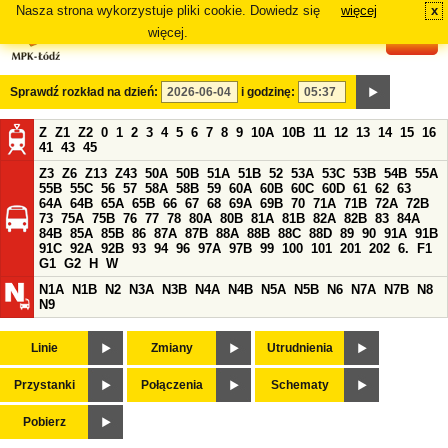
Nasza strona wykorzystuje pliki cookie. Dowiedz się
więcej
x
#
więcej.
Sprawdź rozkład na dzień:
i godzinę:
Z
Z1
Z2
0
1
2
3
4
5
6
7
8
9
10A
10B
11
12
13
14
15
16
41
43
45
Z3
Z6
Z13
Z43
50A
50B
51A
51B
52
53A
53C
53B
54B
55A
55B
55C
56
57
58A
58B
59
60A
60B
60C
60D
61
62
63
64A
64B
65A
65B
66
67
68
69A
69B
70
71A
71B
72A
72B
73
75A
75B
76
77
78
80A
80B
81A
81B
82A
82B
83
84A
84B
85A
85B
86
87A
87B
88A
88B
88C
88D
89
90
91A
91B
91C
92A
92B
93
94
96
97A
97B
99
100
101
201
202
6.
F1
G1
G2
H
W
N1A
N1B
N2
N3A
N3B
N4A
N4B
N5A
N5B
N6
N7A
N7B
N8
N9
Linie
Zmiany
Utrudnienia
Przystanki
Połączenia
Schematy
Pobierz