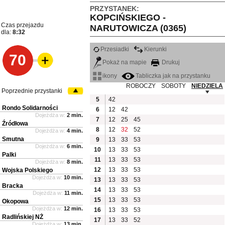
PRZYSTANEK:
KOPCIŃSKIEGO -
Czas przejazdu
NARUTOWICZA (0365)
dla:
8:32
Przesiadki
Kierunki
70
Pokaż na mapie
Drukuj
ikony
Tabliczka jak na przystanku
ROBOCZY
SOBOTY
NIEDZIELA
Poprzednie przystanki
5
42
Rondo Solidarności
6
12
42
Dojeżdża w:
2 min.
7
12
25
45
Źródłowa
8
12
32
52
Dojeżdża w:
4 min.
Smutna
9
13
33
53
Dojeżdża w:
6 min.
10
13
33
53
Palki
11
13
33
53
Dojeżdża w:
8 min.
12
13
33
53
Wojska Polskiego
Dojeżdża w:
10 min.
13
13
33
53
Bracka
14
13
33
53
Dojeżdża w:
11 min.
15
13
33
53
Okopowa
Dojeżdża w:
12 min.
16
13
33
53
Radlińskiej NŻ
17
13
33
52
Dojeżdża w:
13 min.