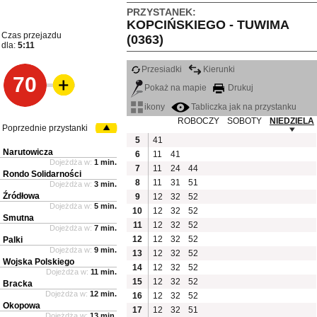
PRZYSTANEK:
KOPCIŃSKIEGO - TUWIMA
Czas przejazdu
(0363)
dla:
5:11
Przesiadki
Kierunki
70
Pokaż na mapie
Drukuj
ikony
Tabliczka jak na przystanku
ROBOCZY
SOBOTY
NIEDZIELA
Poprzednie przystanki
5
41
Narutowicza
6
11
41
Dojeżdża w:
1 min.
7
11
24
44
Rondo Solidarności
8
11
31
51
Dojeżdża w:
3 min.
Źródłowa
9
12
32
52
Dojeżdża w:
5 min.
10
12
32
52
Smutna
11
12
32
52
Dojeżdża w:
7 min.
12
12
32
52
Palki
Dojeżdża w:
9 min.
13
12
32
52
Wojska Polskiego
14
12
32
52
Dojeżdża w:
11 min.
15
12
32
52
Bracka
Dojeżdża w:
12 min.
16
12
32
52
Okopowa
17
12
32
51
Dojeżdża w:
13 min.