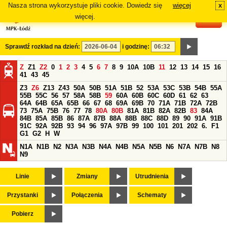
Nasza strona wykorzystuje pliki cookie. Dowiedz się
więcej
x
#
więcej.
Sprawdź rozkład na dzień:
i godzinę:
Z
Z1
Z2
0
1
2
3
4
5
6
7
8
9
10A
10B
11
12
13
14
15
16
41
43
45
Z3
Z6
Z13
Z43
50A
50B
51A
51B
52
53A
53C
53B
54B
55A
55B
55C
56
57
58A
58B
59
60A
60B
60C
60D
61
62
63
64A
64B
65A
65B
66
67
68
69A
69B
70
71A
71B
72A
72B
73
75A
75B
76
77
78
80A
80B
81A
81B
82A
82B
83
84A
84B
85A
85B
86
87A
87B
88A
88B
88C
88D
89
90
91A
91B
91C
92A
92B
93
94
96
97A
97B
99
100
101
201
202
6.
F1
G1
G2
H
W
N1A
N1B
N2
N3A
N3B
N4A
N4B
N5A
N5B
N6
N7A
N7B
N8
N9
Linie
Zmiany
Utrudnienia
Przystanki
Połączenia
Schematy
Pobierz