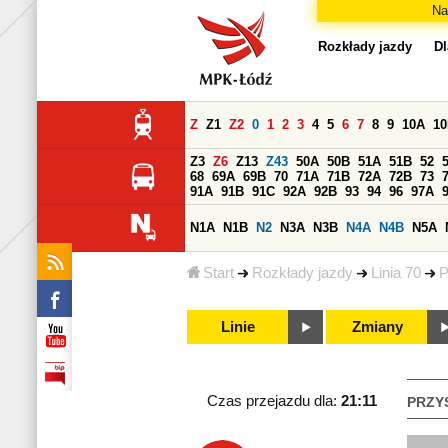
Na
Rozkłady jazdy
Dl
Z
Z1
Z2
0
1
2
3
4
5
6
7
8
9
10A
1
Z3
Z6
Z13
Z43
50A
50B
51A
51B
52
68
69A
69B
70
71A
71B
72A
72B
73
91A
91B
91C
92A
92B
93
94
96
97A
N1A
N1B
N2
N3A
N3B
N4A
N4B
N5A
Start
Rozkłady jazdy
Linia 70
P
Linie
Zmiany
Czas przejazdu dla:
21:11
PRZY