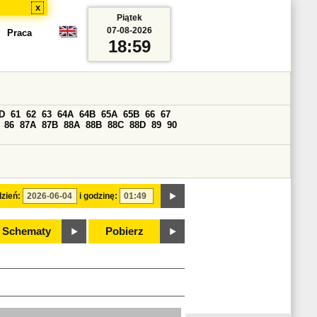
x
Piątek
07-08-2026
Praca
18:59
D
61
62
63
64A
64B
65A
65B
66
67
86
87A
87B
88A
88B
88C
88D
89
90
zień:
i godzinę:
Schematy
Pobierz