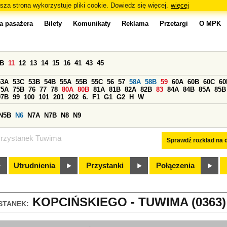
sza strona wykorzystuje pliki cookie. Dowiedz się więcej.
więcej
a pasażera
Bilety
Komunikaty
Reklama
Przetargi
O MPK
0B
11
12
13
14
15
16
41
43
45
53A
53C
53B
54B
55A
55B
55C
56
57
58A
58B
59
60A
60B
60C
60
75A
75B
76
77
78
80A
80B
81A
81B
82A
82B
83
84A
84B
85A
85B
97B
99
100
101
201
202
6.
F1
G1
G2
H
W
N5B
N6
N7A
N7B
N8
N9
rzystanek Tuwima
Sprawdź rozkład na d
Utrudnienia
Przystanki
Połączenia
KOPCIŃSKIEGO - TUWIMA (0363)
STANEK: