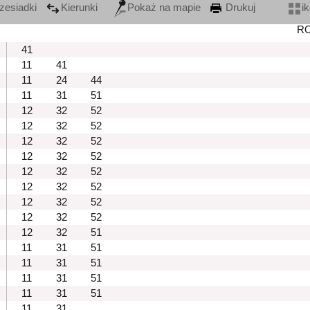
zesiadki
Kierunki
Pokaż na mapie
Drukuj
i
R
41
11
41
11
24
44
11
31
51
12
32
52
12
32
52
12
32
52
12
32
52
12
32
52
12
32
52
12
32
52
12
32
52
12
32
51
11
31
51
11
31
51
11
31
51
11
31
51
11
31