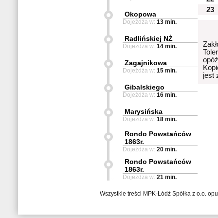
23
Okopowa
Dojeżdża w:
13 min.
Radlińskiej NŻ
Zakł
Dojeżdża w:
14 min.
Tole
opóź
Zagajnikowa
Kopi
Dojeżdża w:
15 min.
jest
Gibalskiego
Dojeżdża w:
16 min.
Marysińska
Dojeżdża w:
18 min.
Rondo Powstańców
1863r.
Dojeżdża w:
20 min.
Rondo Powstańców
1863r.
Dojeżdża w:
21 min.
Wszystkie treści MPK-Łódź Spółka z o.o. op