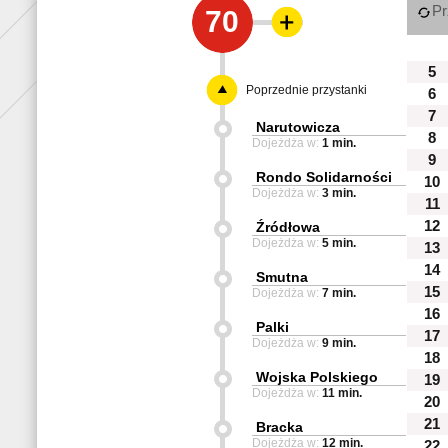
Pr
70
5
Poprzednie przystanki
6
7
Narutowicza
8
Dojeżdża w:
1 min.
9
Rondo Solidarności
10
Dojeżdża w:
3 min.
11
12
Źródłowa
Dojeżdża w:
5 min.
13
14
Smutna
15
Dojeżdża w:
7 min.
16
Palki
17
Dojeżdża w:
9 min.
18
Wojska Polskiego
19
Dojeżdża w:
11 min.
20
21
Bracka
Dojeżdża w:
12 min.
22