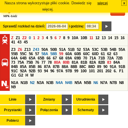
Nasza strona wykorzystuje pliki cookie. Dowiedz się
więcej
x
#
więcej.
Sprawdź rozkład na dzień:
i godzinę:
Z
Z1
Z2
0
1
2
3
4
5
6
7
8
9
10A
10B
11
12
13
14
15
16
41
43
45
Z3
Z6
Z13
Z43
50A
50B
51A
51B
52
53A
53C
53B
54B
55A
55B
55C
56
57
58A
58B
59
60A
60B
60C
60D
61
62
63
64A
64B
65A
65B
66
67
68
69A
69B
70
71A
71B
72A
72B
73
75A
75B
76
77
78
80A
80B
81A
81B
82A
82B
83
84A
84B
85A
85B
86
87A
87B
88A
88B
88C
88D
89
90
91A
91B
91C
92A
92B
93
94
96
97A
97B
99
100
101
201
202
6.
F1
G1
G2
H
W
N1A
N1B
N2
N3A
N3B
N4A
N4B
N5A
N5B
N6
N7A
N7B
N8
N9
Linie
Zmiany
Utrudnienia
Przystanki
Połączenia
Schematy
Pobierz