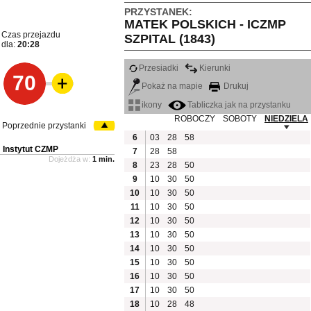
PRZYSTANEK:
MATEK POLSKICH - ICZMP
Czas przejazdu
SZPITAL (1843)
dla:
20:28
Przesiadki
Kierunki
70
Pokaż na mapie
Drukuj
ikony
Tabliczka jak na przystanku
ROBOCZY
SOBOTY
NIEDZIELA
Poprzednie przystanki
6
03
28
58
Instytut CZMP
7
28
58
Dojeżdża w:
1 min.
8
23
28
50
9
10
30
50
10
10
30
50
11
10
30
50
12
10
30
50
13
10
30
50
14
10
30
50
15
10
30
50
16
10
30
50
17
10
30
50
18
10
28
48