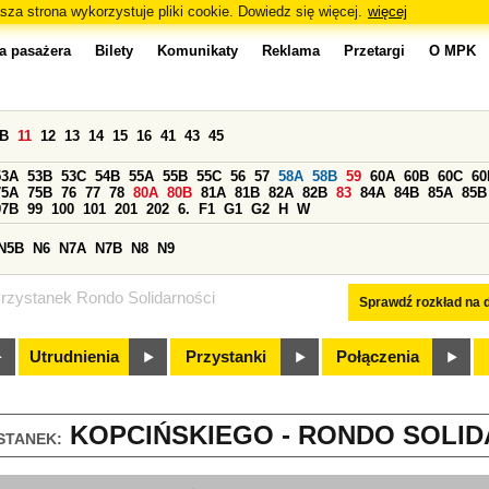
sza strona wykorzystuje pliki cookie. Dowiedz się więcej.
więcej
a pasażera
Bilety
Komunikaty
Reklama
Przetargi
O MPK
0B
11
12
13
14
15
16
41
43
45
53A
53B
53C
54B
55A
55B
55C
56
57
58A
58B
59
60A
60B
60C
60
75A
75B
76
77
78
80A
80B
81A
81B
82A
82B
83
84A
84B
85A
85B
97B
99
100
101
201
202
6.
F1
G1
G2
H
W
N5B
N6
N7A
N7B
N8
N9
rzystanek Rondo Solidarności
Sprawdź rozkład na d
Utrudnienia
Przystanki
Połączenia
KOPCIŃSKIEGO - RONDO SOLIDA
STANEK: