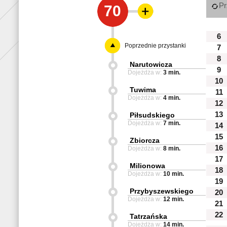
Pr
70
6
Poprzednie przystanki
7
8
Narutowicza
9
Dojeżdża w:
3 min.
10
Tuwima
11
Dojeżdża w:
4 min.
12
13
Piłsudskiego
Dojeżdża w:
7 min.
14
15
Zbiorcza
16
Dojeżdża w:
8 min.
17
Milionowa
18
Dojeżdża w:
10 min.
19
Przybyszewskiego
20
Dojeżdża w:
12 min.
21
22
Tatrzańska
Dojeżdża w:
14 min.