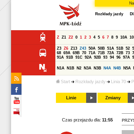
Na
Rozkłady jazdy
Dl
Z
Z1
Z2
0
1
2
3
4
5
6
7
8
9
10A
1
Z3
Z6
Z13
Z43
50A
50B
51A
51B
52
68
69A
69B
70
71A
71B
72A
72B
73
91A
91B
91C
92A
92B
93
94
96
97A
N1A
N1B
N2
N3A
N3B
N4A
N4B
N5A
Start
Rozkłady jazdy
Linia 70
P
Linie
Zmiany
Czas przejazdu dla:
11:55
PRZY