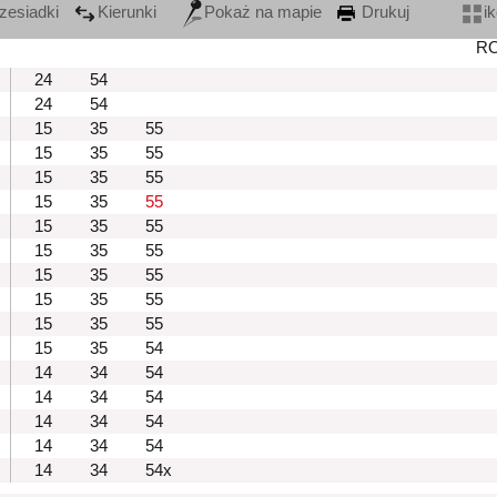
zesiadki
Kierunki
Pokaż na mapie
Drukuj
i
R
24
54
24
54
15
35
55
15
35
55
15
35
55
15
35
55
15
35
55
15
35
55
15
35
55
15
35
55
15
35
55
15
35
54
14
34
54
14
34
54
14
34
54
14
34
54
14
34
54x