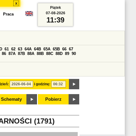
x
Piątek
07-08-2026
Praca
11:39
D
61
62
63
64A
64B
65A
65B
66
67
86
87A
87B
88A
88B
88C
88D
89
90
zień:
i godzinę:
Schematy
Pobierz
RNOŚCI (1791)