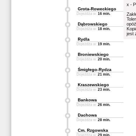
x - 
Grota-Roweckiego
Dojeżdża w:
16 min.
Zakł
Tole
Dąbrowskiego
opóź
Kopi
Dojeżdża w:
18 min.
jest
Rydla
Dojeżdża w:
19 min.
Broniewskiego
Dojeżdża w:
20 min.
Śmigłego-Rydza
Dojeżdża w:
21 min.
Kraszewskiego
Dojeżdża w:
23 min.
Bankowa
Dojeżdża w:
26 min.
Dachowa
Dojeżdża w:
28 min.
Cm. Rzgowska
Dojeżdża w:
29 min.