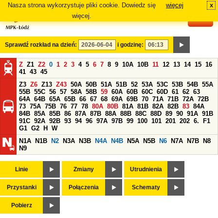
Nasza strona wykorzystuje pliki cookie. Dowiedz się
więcej
x
#
więcej.
Sprawdź rozkład na dzień:
i godzinę:
Z
Z1
Z2
0
1
2
3
4
5
6
7
8
9
10A
10B
11
12
13
14
15
16
41
43
45
Z3
Z6
Z13
Z43
50A
50B
51A
51B
52
53A
53C
53B
54B
55A
55B
55C
56
57
58A
58B
59
60A
60B
60C
60D
61
62
63
64A
64B
65A
65B
66
67
68
69A
69B
70
71A
71B
72A
72B
73
75A
75B
76
77
78
80A
80B
81A
81B
82A
82B
83
84A
84B
85A
85B
86
87A
87B
88A
88B
88C
88D
89
90
91A
91B
91C
92A
92B
93
94
96
97A
97B
99
100
101
201
202
6.
F1
G1
G2
H
W
N1A
N1B
N2
N3A
N3B
N4A
N4B
N5A
N5B
N6
N7A
N7B
N8
N9
Linie
Zmiany
Utrudnienia
Przystanki
Połączenia
Schematy
Pobierz