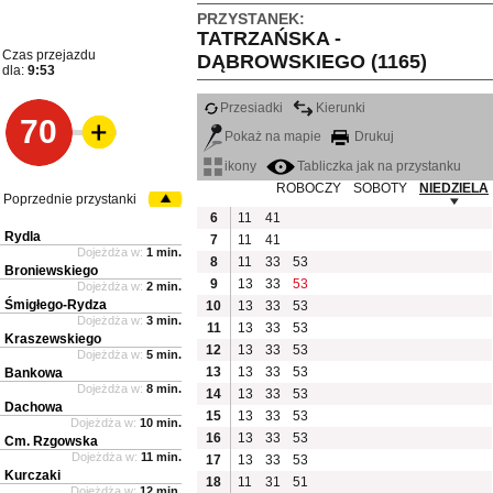
PRZYSTANEK:
TATRZAŃSKA -
Czas przejazdu
DĄBROWSKIEGO (1165)
dla:
9:53
Przesiadki
Kierunki
70
Pokaż na mapie
Drukuj
ikony
Tabliczka jak na przystanku
ROBOCZY
SOBOTY
NIEDZIELA
Poprzednie przystanki
6
11
41
Rydla
7
11
41
Dojeżdża w:
1 min.
8
11
33
53
Broniewskiego
9
13
33
53
Dojeżdża w:
2 min.
Śmigłego-Rydza
10
13
33
53
Dojeżdża w:
3 min.
11
13
33
53
Kraszewskiego
12
13
33
53
Dojeżdża w:
5 min.
13
13
33
53
Bankowa
Dojeżdża w:
8 min.
14
13
33
53
Dachowa
15
13
33
53
Dojeżdża w:
10 min.
16
13
33
53
Cm. Rzgowska
Dojeżdża w:
11 min.
17
13
33
53
Kurczaki
18
11
31
51
Dojeżdża w:
12 min.