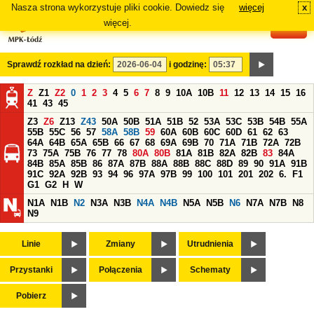
Nasza strona wykorzystuje pliki cookie. Dowiedz się
więcej
x
#
więcej.
Sprawdź rozkład na dzień:
i godzinę:
Z
Z1
Z2
0
1
2
3
4
5
6
7
8
9
10A
10B
11
12
13
14
15
16
41
43
45
Z3
Z6
Z13
Z43
50A
50B
51A
51B
52
53A
53C
53B
54B
55A
55B
55C
56
57
58A
58B
59
60A
60B
60C
60D
61
62
63
64A
64B
65A
65B
66
67
68
69A
69B
70
71A
71B
72A
72B
73
75A
75B
76
77
78
80A
80B
81A
81B
82A
82B
83
84A
84B
85A
85B
86
87A
87B
88A
88B
88C
88D
89
90
91A
91B
91C
92A
92B
93
94
96
97A
97B
99
100
101
201
202
6.
F1
G1
G2
H
W
N1A
N1B
N2
N3A
N3B
N4A
N4B
N5A
N5B
N6
N7A
N7B
N8
N9
Linie
Zmiany
Utrudnienia
Przystanki
Połączenia
Schematy
Pobierz