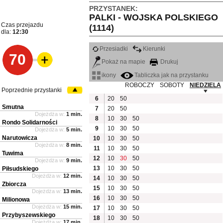
PRZYSTANEK:
PALKI - WOJSKA POLSKIEGO
Czas przejazdu
(1114)
dla:
12:30
Przesiadki
Kierunki
70
Pokaż na mapie
Drukuj
ikony
Tabliczka jak na przystanku
ROBOCZY
SOBOTY
NIEDZIELA
Poprzednie przystanki
6
20
50
Smutna
7
20
50
Dojeżdża w:
1 min.
8
10
30
50
Rondo Solidarności
9
10
30
50
Dojeżdża w:
5 min.
Narutowicza
10
10
30
50
Dojeżdża w:
8 min.
11
10
30
50
Tuwima
12
10
30
50
Dojeżdża w:
9 min.
13
10
30
50
Piłsudskiego
Dojeżdża w:
12 min.
14
10
30
50
Zbiorcza
15
10
30
50
Dojeżdża w:
13 min.
16
10
30
50
Milionowa
Dojeżdża w:
15 min.
17
10
30
50
Przybyszewskiego
18
10
30
50
Dojeżdża w:
17 min.