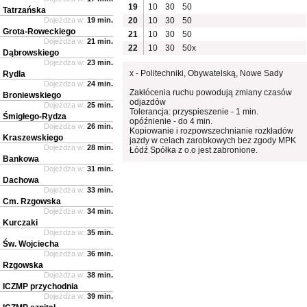
19
10
30
50
Tatrzańska
Dojeżdża w:
19 min.
20
10
30
50
Grota-Roweckiego
21
10
30
50
Dojeżdża w:
21 min.
22
10
30
50x
Dąbrowskiego
Dojeżdża w:
23 min.
x - Politechniki, Obywatelską, Nowe Sady
Rydla
Dojeżdża w:
24 min.
Zakłócenia ruchu powodują zmiany czasów
Broniewskiego
odjazdów
Dojeżdża w:
25 min.
Tolerancja: przyspieszenie - 1 min.
Śmigłego-Rydza
opóźnienie - do 4 min.
Dojeżdża w:
26 min.
Kopiowanie i rozpowszechnianie rozkładów
Kraszewskiego
jazdy w celach zarobkowych bez zgody MPK
Dojeżdża w:
28 min.
Łódź Spółka z o.o jest zabronione.
Bankowa
Dojeżdża w:
31 min.
Dachowa
Dojeżdża w:
33 min.
Cm. Rzgowska
Dojeżdża w:
34 min.
Kurczaki
Dojeżdża w:
35 min.
Św. Wojciecha
Dojeżdża w:
36 min.
Rzgowska
Dojeżdża w:
38 min.
ICZMP przychodnia
Dojeżdża w:
39 min.