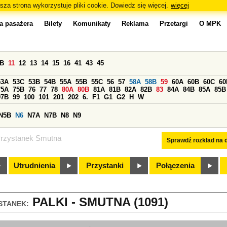
sza strona wykorzystuje pliki cookie. Dowiedz się więcej.
więcej
a pasażera
Bilety
Komunikaty
Reklama
Przetargi
O MPK
0B
11
12
13
14
15
16
41
43
45
53A
53C
53B
54B
55A
55B
55C
56
57
58A
58B
59
60A
60B
60C
60
75A
75B
76
77
78
80A
80B
81A
81B
82A
82B
83
84A
84B
85A
85B
97B
99
100
101
201
202
6.
F1
G1
G2
H
W
N5B
N6
N7A
N7B
N8
N9
rzystanek Smutna
Sprawdź rozkład na d
Utrudnienia
Przystanki
Połączenia
PALKI - SMUTNA (1091)
STANEK: