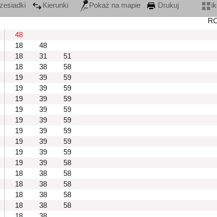
zesiadki
Kierunki
Pokaż na mapie
Drukuj
i
R
48
18
48
18
31
51
18
38
58
19
39
59
19
39
59
19
39
59
19
39
59
19
39
59
19
39
59
19
39
59
19
39
59
19
39
58
18
38
58
18
38
58
18
38
58
18
38
58
18
38