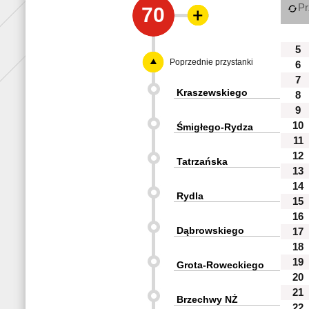
Pr
70
5
Poprzednie przystanki
6
7
Kraszewskiego
8
9
10
Śmigłego-Rydza
11
12
Tatrzańska
13
14
Rydla
15
16
Dąbrowskiego
17
18
19
Grota-Roweckiego
20
21
Brzechwy NŻ
22