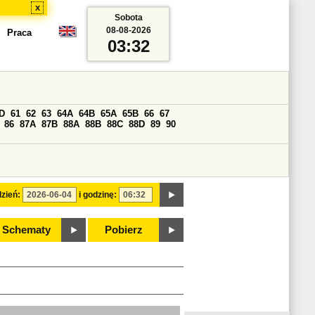
x
Sobota
08-08-2026
Praca
03:32
D
61
62
63
64A
64B
65A
65B
66
67
86
87A
87B
88A
88B
88C
88D
89
90
zień:
i godzinę:
Schematy
Pobierz