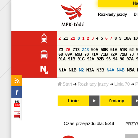
Na
Rozkłady jazdy
Dl
Z
Z1
Z2
0
1
2
3
4
5
6
7
8
9
10A
1
Z3
Z6
Z13
Z43
50A
50B
51A
51B
52
68
69A
69B
70
71A
71B
72A
72B
73
91A
91B
91C
92A
92B
93
94
96
97A
N1A
N1B
N2
N3A
N3B
N4A
N4B
N5A
Start
Rozkłady jazdy
Linia 70
P
Linie
Zmiany
Czas przejazdu dla:
5:48
PRZY