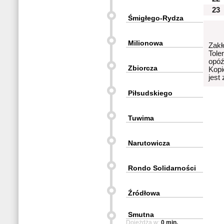
23
Śmigłego-Rydza
Milionowa
Zakł
Tole
opóź
Zbiorcza
Kopi
jest
Piłsudskiego
Tuwima
Narutowicza
Rondo Solidarności
Źródłowa
Smutna
Dojeżdża w:
0 min.