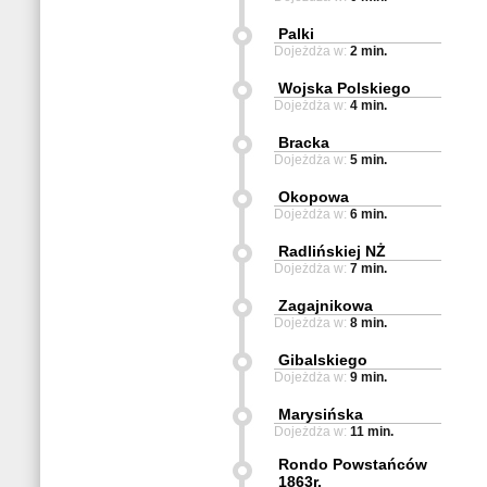
Palki
Dojeżdża w:
2 min.
Wojska Polskiego
Dojeżdża w:
4 min.
Bracka
Dojeżdża w:
5 min.
Okopowa
Dojeżdża w:
6 min.
Radlińskiej NŻ
Dojeżdża w:
7 min.
Zagajnikowa
Dojeżdża w:
8 min.
Gibalskiego
Dojeżdża w:
9 min.
Marysińska
Dojeżdża w:
11 min.
Rondo Powstańców
1863r.