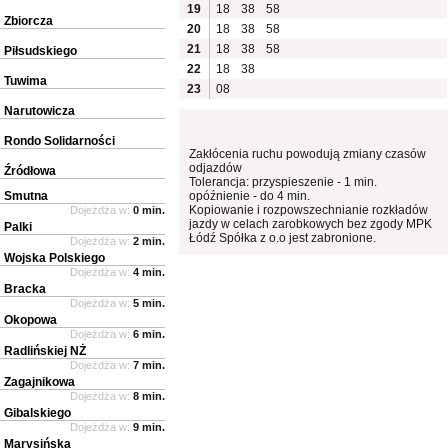
19
18
38
58
Zbiorcza
20
18
38
58
21
18
38
58
Piłsudskiego
22
18
38
Tuwima
23
08
Narutowicza
Rondo Solidarności
Zakłócenia ruchu powodują zmiany czasów
odjazdów
Źródłowa
Tolerancja: przyspieszenie - 1 min.
Smutna
opóźnienie - do 4 min.
Kopiowanie i rozpowszechnianie rozkładów
Dojeżdża w:
0 min.
jazdy w celach zarobkowych bez zgody MPK
Palki
Łódź Spółka z o.o jest zabronione.
Dojeżdża w:
2 min.
Wojska Polskiego
Dojeżdża w:
4 min.
Bracka
Dojeżdża w:
5 min.
Okopowa
Dojeżdża w:
6 min.
Radlińskiej NŻ
Dojeżdża w:
7 min.
Zagajnikowa
Dojeżdża w:
8 min.
Gibalskiego
Dojeżdża w:
9 min.
Marysińska