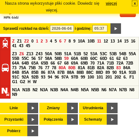
Nasza strona wykorzystuje pliki cookie. Dowiedz się
więcej
x
#
więcej.
Sprawdź rozkład na dzień:
i godzinę:
Z
Z1
Z2
0
1
2
3
4
5
6
7
8
9
10A
10B
11
12
13
14
15
16
41
43
45
Z3
Z6
Z13
Z43
50A
50B
51A
51B
52
53A
53C
53B
54B
55A
55B
55C
56
57
58A
58B
59
60A
60B
60C
60D
61
62
63
64A
64B
65A
65B
66
67
68
69A
69B
70
71A
71B
72A
72B
73
75A
75B
76
77
78
80A
80B
81A
81B
82A
82B
83
84A
84B
85A
85B
86
87A
87B
88A
88B
88C
88D
89
90
91A
91B
91C
92A
92B
93
94
96
97A
97B
99
100
101
201
202
6.
F1
G1
G2
H
W
N1A
N1B
N2
N3A
N3B
N4A
N4B
N5A
N5B
N6
N7A
N7B
N8
N9
Linie
Zmiany
Utrudnienia
Przystanki
Połączenia
Schematy
Pobierz