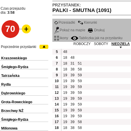
PRZYSTANEK:
Czas przejazdu
PALKI - SMUTNA (1091)
dla:
3:58
Przesiadki
Kierunki
70
Pokaż na mapie
Drukuj
ikony
Tabliczka jak na przystanku
ROBOCZY
SOBOTY
NIEDZIELA
Poprzednie przystanki
5
48
6
18
48
Kraszewskiego
7
18
31
51
Śmigłego-Rydza
8
18
38
58
9
19
39
59
Tatrzańska
10
19
39
59
Rydla
11
19
39
59
12
19
39
59
Dąbrowskiego
13
19
39
59
Grota-Roweckiego
14
19
39
59
15
19
39
59
Brzechwy NŻ
16
19
39
59
Śmigłego-Rydza
17
19
39
58
18
18
38
58
Milionowa