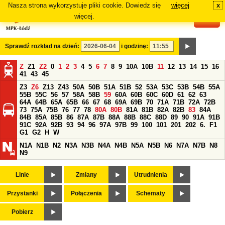
Nasza strona wykorzystuje pliki cookie. Dowiedz się
więcej
x
#
więcej.
Sprawdź rozkład na dzień:
i godzinę:
Z
Z1
Z2
0
1
2
3
4
5
6
7
8
9
10A
10B
11
12
13
14
15
16
41
43
45
Z3
Z6
Z13
Z43
50A
50B
51A
51B
52
53A
53C
53B
54B
55A
55B
55C
56
57
58A
58B
59
60A
60B
60C
60D
61
62
63
64A
64B
65A
65B
66
67
68
69A
69B
70
71A
71B
72A
72B
73
75A
75B
76
77
78
80A
80B
81A
81B
82A
82B
83
84A
84B
85A
85B
86
87A
87B
88A
88B
88C
88D
89
90
91A
91B
91C
92A
92B
93
94
96
97A
97B
99
100
101
201
202
6.
F1
G1
G2
H
W
N1A
N1B
N2
N3A
N3B
N4A
N4B
N5A
N5B
N6
N7A
N7B
N8
N9
Linie
Zmiany
Utrudnienia
Przystanki
Połączenia
Schematy
Pobierz