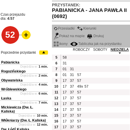
PRZYSTANEK:
PABIANICKA - JANA PAWŁA II
Czas przejazdu
(0692)
dla:
4:57
Przesiadki
Kierunki
52
Pokaż na mapie
Drukuj
ikony
Tabliczka jak na przystanku
ROBOCZY
SOBOTY
NIEDZIELA
Poprzednie przystanki
5
58
Pabianicka
6
31
Dojeżdża w:
1 min.
7
01
31
Rogozińskiego
8
01
31
57
Dojeżdża w:
2 min.
Obywatelska
9
17
37
57
Dojeżdża w:
4 min.
10
17
37
49x
57
Wróblewskiego
11
17
37
57
Dojeżdża w:
6 min.
12
17
37
57
Łaska
Dojeżdża w:
7 min.
13
17
37
57
Mickiewicza (Dw. Ł.
14
17
37
57
Kaliska)
15
17
37
57
Dojeżdża w:
10 min.
Włókniarzy (Dw. Ł. Kaliska)
16
17
37
57
Dojeżdża w:
12 min.
17
17
37
57
Dw. Łódź Kaliska