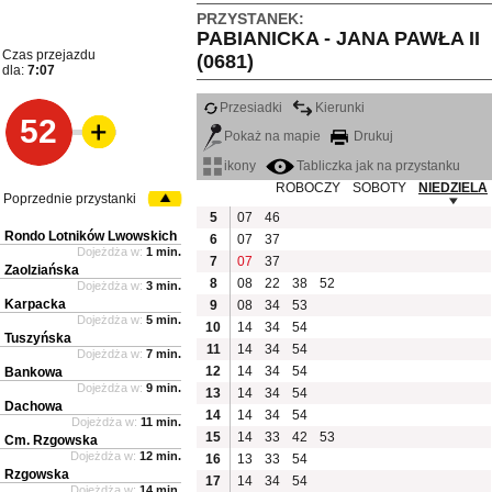
PRZYSTANEK:
PABIANICKA - JANA PAWŁA II
Czas przejazdu
(0681)
dla:
7:07
Przesiadki
Kierunki
52
Pokaż na mapie
Drukuj
ikony
Tabliczka jak na przystanku
ROBOCZY
SOBOTY
NIEDZIELA
Poprzednie przystanki
5
07
46
Rondo Lotników Lwowskich
6
07
37
Dojeżdża w:
1 min.
7
07
37
Zaolziańska
8
08
22
38
52
Dojeżdża w:
3 min.
Karpacka
9
08
34
53
Dojeżdża w:
5 min.
10
14
34
54
Tuszyńska
11
14
34
54
Dojeżdża w:
7 min.
12
14
34
54
Bankowa
Dojeżdża w:
9 min.
13
14
34
54
Dachowa
14
14
34
54
Dojeżdża w:
11 min.
15
14
33
42
53
Cm. Rzgowska
Dojeżdża w:
12 min.
16
13
33
54
Rzgowska
17
14
34
54
Dojeżdża w:
14 min.