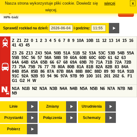
Nasza strona wykorzystuje pliki cookie. Dowiedz się
więcej
x
#
więcej.
Sprawdź rozkład na dzień:
i godzinę:
Z
Z1
Z2
0
1
2
3
4
5
6
7
8
9
10A
10B
11
12
13
14
15
16
41
43
45
Z3
Z6
Z13
Z43
50A
50B
51A
51B
52
53A
53C
53B
54B
55A
55B
55C
56
57
58A
58B
59
60A
60B
60C
60D
61
62
63
64A
64B
65A
65B
66
67
68
69A
69B
70
71A
71B
72A
72B
73
75A
75B
76
77
78
80A
80B
81A
81B
82A
82B
83
84A
84B
85A
85B
86
87A
87B
88A
88B
88C
88D
89
90
91A
91B
91C
92A
92B
93
94
96
97A
97B
99
100
101
201
202
6.
F1
G1
G2
H
W
N1A
N1B
N2
N3A
N3B
N4A
N4B
N5A
N5B
N6
N7A
N7B
N8
N9
Linie
Zmiany
Utrudnienia
Przystanki
Połączenia
Schematy
Pobierz