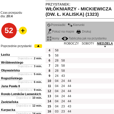
PRZYSTANEK:
WŁÓKNIARZY - MICKIEWICZA
Czas przejazdu
(DW. Ł. KALISKA) (1323)
dla:
20:4
Przesiadki
Kierunki
52
Pokaż na mapie
Drukuj
ikony
Tabliczka jak na przystanku
ROBOCZY
SOBOTY
NIEDZIELA
Poprzednie przystanki
4
58
Łaska
5
58
Dojeżdża w:
2 min.
6
28
58
Wróblewskiego
7
28
58
Dojeżdża w:
3 min.
Obywatelska
8
28
58
Dojeżdża w:
5 min.
9
24
43
Rogozińskiego
10
04
24
44
Dojeżdża w:
6 min.
11
04
24
44
Jana Pawła II
Dojeżdża w:
9 min.
12
04
24
44
Rondo Lotników Lwowskich
13
04
24
44
Dojeżdża w:
10 min.
14
04
24
44
Zaolziańska
Dojeżdża w:
12 min.
15
04
23
43
Karpacka
16
03
23
44
Dojeżdża w:
14 min.