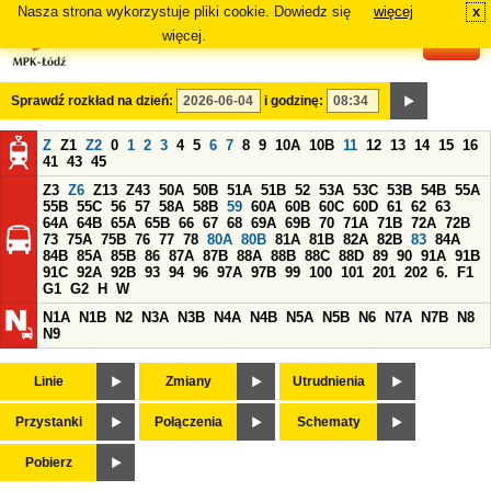
Nasza strona wykorzystuje pliki cookie. Dowiedz się
więcej
x
#
więcej.
Sprawdź rozkład na dzień:
i godzinę:
Z
Z1
Z2
0
1
2
3
4
5
6
7
8
9
10A
10B
11
12
13
14
15
16
41
43
45
Z3
Z6
Z13
Z43
50A
50B
51A
51B
52
53A
53C
53B
54B
55A
55B
55C
56
57
58A
58B
59
60A
60B
60C
60D
61
62
63
64A
64B
65A
65B
66
67
68
69A
69B
70
71A
71B
72A
72B
73
75A
75B
76
77
78
80A
80B
81A
81B
82A
82B
83
84A
84B
85A
85B
86
87A
87B
88A
88B
88C
88D
89
90
91A
91B
91C
92A
92B
93
94
96
97A
97B
99
100
101
201
202
6.
F1
G1
G2
H
W
N1A
N1B
N2
N3A
N3B
N4A
N4B
N5A
N5B
N6
N7A
N7B
N8
N9
Linie
Zmiany
Utrudnienia
Przystanki
Połączenia
Schematy
Pobierz