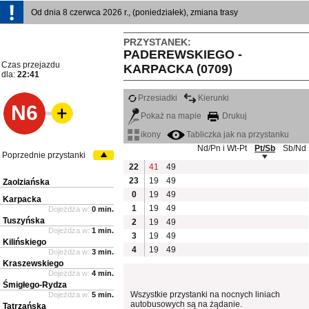
Od dnia 8 czerwca 2026 r., (poniedziałek), zmiana trasy
PRZYSTANEK:
PADEREWSKIEGO -
Czas przejazdu
KARPACKA (0709)
dla:
22:41
Przesiadki
Kierunki
N6
Pokaż na mapie
Drukuj
ikony
Tabliczka jak na przystanku
Nd/Pn i Wt-Pt
Pt/Sb
Sb/Nd
Poprzednie przystanki
22
41
49
23
19
49
Zaolziańska
0
19
49
Karpacka
1
19
49
Dojeżdża w:
0 min.
Tuszyńska
2
19
49
Dojeżdża w:
1 min.
3
19
49
Kilińskiego
4
19
49
Dojeżdża w:
3 min.
Kraszewskiego
Dojeżdża w:
4 min.
Śmigłego-Rydza
Wszystkie przystanki na nocnych liniach
Dojeżdża w:
5 min.
autobusowych są na żądanie.
Tatrzańska