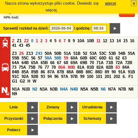
Nasza strona wykorzystuje pliki cookie. Dowiedz się
więcej
x
#
więcej.
Sprawdź rozkład na dzień:
i godzinę:
Z
Z1
Z2
0
1
2
3
4
5
6
7
8
9
10A
10B
11
12
13
14
15
16
41
43
45
Z3
Z6
Z13
Z43
50A
50B
51A
51B
52
53A
53C
53B
54B
55A
55B
55C
56
57
58A
58B
59
60A
60B
60C
60D
61
62
63
64A
64B
65A
65B
66
67
68
69A
69B
70
71A
71B
72A
72B
73
75A
75B
76
77
78
80A
80B
81A
81B
82A
82B
83
84A
84B
85A
85B
86
87A
87B
88A
88B
88C
88D
89
90
91A
91B
91C
92A
92B
93
94
96
97A
97B
99
100
101
201
202
6.
F1
G1
G2
H
W
N1A
N1B
N2
N3A
N3B
N4A
N4B
N5A
N5B
N6
N7A
N7B
N8
N9
Linie
Zmiany
Utrudnienia
Przystanki
Połączenia
Schematy
Pobierz