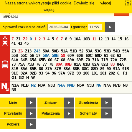
Nasza strona wykorzystuje pliki cookie. Dowiedz się
więcej
x
#
więcej.
Sprawdź rozkład na dzień:
i godzinę:
Z
Z1
Z2
0
1
2
3
4
5
6
7
8
9
10A
10B
11
12
13
14
15
16
41
43
45
Z3
Z6
Z13
Z43
50A
50B
51A
51B
52
53A
53C
53B
54B
55A
55B
55C
56
57
58A
58B
59
60A
60B
60C
60D
61
62
63
64A
64B
65A
65B
66
67
68
69A
69B
70
71A
71B
72A
72B
73
75A
75B
76
77
78
80A
80B
81A
81B
82A
82B
83
84A
84B
85A
85B
86
87A
87B
88A
88B
88C
88D
89
90
91A
91B
91C
92A
92B
93
94
96
97A
97B
99
100
101
201
202
6.
F1
G1
G2
H
W
N1A
N1B
N2
N3A
N3B
N4A
N4B
N5A
N5B
N6
N7A
N7B
N8
N9
Linie
Zmiany
Utrudnienia
Przystanki
Połączenia
Schematy
Pobierz