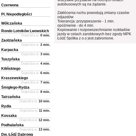
autobusowych są na żądanie.
Czerwona
Zakłócenia ruchu powodują zmiany czasów
Pl. Niepodległości
odjazdów
Tolerancja: przyspieszenie - 1 min.
Wólczańska
opóźnienie - do 4 min.
Kopiowanie i rozpowszechnianie rozkładów
Rondo Lotników Lwowskich
jazdy w celach zarobkowych bez zgody MPK
Dojeżdża w:
0 min.
Łódź Spółka z o.o jest zabronione.
Zaolziańska
Dojeżdża w:
2 min.
Karpacka
Dojeżdża w:
3 min.
Tuszyńska
Dojeżdża w:
4 min.
Kilińskiego
Dojeżdża w:
6 min.
Kraszewskiego
Dojeżdża w:
7 min.
Śmigłego-Rydza
Dojeżdża w:
8 min.
Tatrzańska
Dojeżdża w:
10 min.
Rydla
Dojeżdża w:
11 min.
Kossaka
Dojeżdża w:
12 min.
Podhalańska
Dojeżdża w:
13 min.
Dw. Łódź Dąbrowa