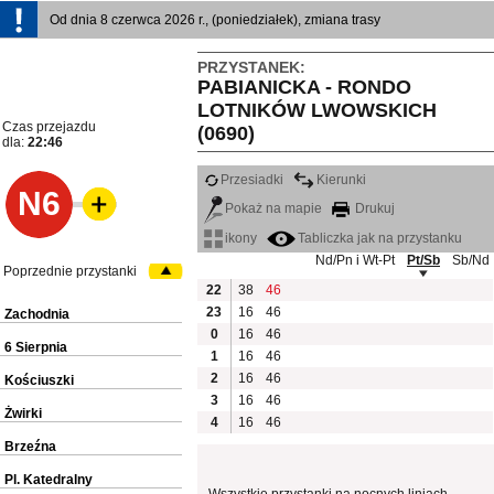
Od dnia 8 czerwca 2026 r., (poniedziałek), zmiana trasy
PRZYSTANEK:
PABIANICKA - RONDO
LOTNIKÓW LWOWSKICH
Czas przejazdu
(0690)
dla:
22:46
Przesiadki
Kierunki
N6
Pokaż na mapie
Drukuj
ikony
Tabliczka jak na przystanku
Nd/Pn i Wt-Pt
Pt/Sb
Sb/Nd
Poprzednie przystanki
22
38
46
23
16
46
Zachodnia
0
16
46
6 Sierpnia
1
16
46
2
16
46
Kościuszki
3
16
46
Żwirki
4
16
46
Brzeźna
Pl. Katedralny
Wszystkie przystanki na nocnych liniach