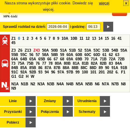
Nasza strona wykorzystuje pliki cookie. Dowiedz się
więcej
x
#
więcej.
Sprawdź rozkład na dzień:
i godzinę:
Z1
0
1
2
3
4
5
6
7
8
9
10A
10B
11
12
13
14
15
16
41
45
Z3
Z6
Z13
Z43
50A
50B
51A
51B
52
53A
53C
53B
54B
55A
55B
55C
56
57
58A
58B
59
60A
60B
60C
60D
61
62
63
64A
64B
65A
65B
66
67
68
69A
69B
70
71A
71B
72A
72B
73
75A
75B
76
77
78
80A
80B
81A
81B
82A
82B
83
84A
84B
85A
85B
86
87A
87B
88A
88B
88C
88D
89
90
91A
91B
91C
92A
92B
93
94
96
97A
97B
99
100
101
201
202
6.
F1
G1
G2
H
W
N1A
N1B
N2
N3A
N3B
N4A
N4B
N5A
N5B
N6
N7A
N7B
N8
N9
Linie
Zmiany
Utrudnienia
Przystanki
Połączenia
Schematy
Pobierz