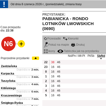
Od dnia 8 czerwca 2026 r., (poniedziałek), zmiana trasy
PRZYSTANEK:
PABIANICKA - RONDO
LOTNIKÓW LWOWSKICH
Czas przejazdu
(0690)
dla:
22:38
Przesiadki
Kierunki
N6
Pokaż na mapie
Drukuj
ikony
Tabliczka jak na przystanku
Nd/Pn i Wt-Pt
Pt/Sb
Sb/Nd
Poprzednie przystanki
22
38
46
Zaolziańska
23
16
46
Dojeżdża w:
2 min.
0
16
46
Karpacka
1
16
46
Dojeżdża w:
3 min.
Tuszyńska
2
16
46
Dojeżdża w:
4 min.
3
16
46
Kilińskiego
4
16
46
Dojeżdża w:
6 min.
5
16
46
Kraszewskiego
Dojeżdża w:
7 min.
Śmigłego-Rydza