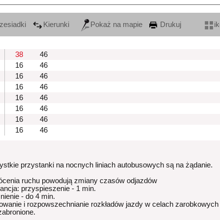
zesiadki
Kierunki
Pokaż na mapie
Drukuj
i
38
46
16
46
16
46
16
46
16
46
16
46
16
46
16
46
stkie przystanki na nocnych liniach autobusowych są na żądanie.
ócenia ruchu powodują zmiany czasów odjazdów
rancja: przyspieszenie - 1 min.
nienie - do 4 min.
owanie i rozpowszechnianie rozkładów jazdy w celach zarobkowych
 zabronione.