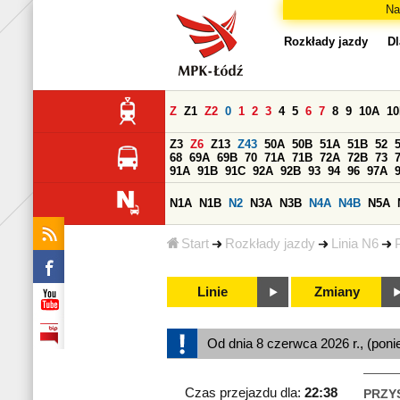
Na
Rozkłady jazdy
Dl
Z
Z1
Z2
0
1
2
3
4
5
6
7
8
9
10A
1
Z3
Z6
Z13
Z43
50A
50B
51A
51B
52
68
69A
69B
70
71A
71B
72A
72B
73
91A
91B
91C
92A
92B
93
94
96
97A
N1A
N1B
N2
N3A
N3B
N4A
N4B
N5A
Start
Rozkłady jazdy
Linia N6
Linie
Zmiany
Od dnia 8 czerwca 2026 r., (poni
Czas przejazdu dla:
22:38
PRZY