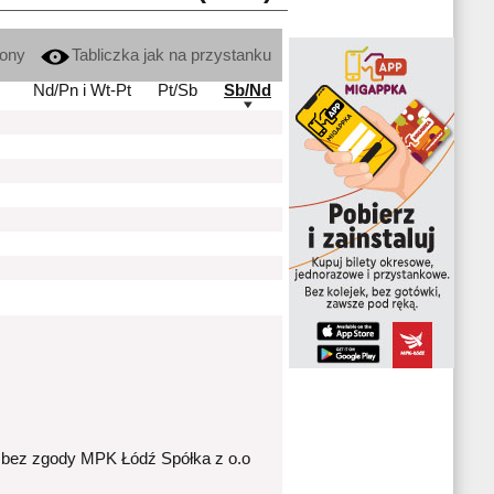
kony
Tabliczka jak na przystanku
Nd/Pn i Wt-Pt
Pt/Sb
Sb/Nd
 bez zgody MPK Łódź Spółka z o.o