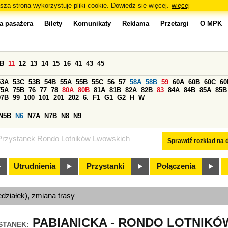
sza strona wykorzystuje pliki cookie. Dowiedz się więcej.
więcej
a pasażera
Bilety
Komunikaty
Reklama
Przetargi
O MPK
0B
11
12
13
14
15
16
41
43
45
53A
53C
53B
54B
55A
55B
55C
56
57
58A
58B
59
60A
60B
60C
60
75A
75B
76
77
78
80A
80B
81A
81B
82A
82B
83
84A
84B
85A
85B
97B
99
100
101
201
202
6.
F1
G1
G2
H
W
N5B
N6
N7A
N7B
N8
N9
Przystanek Rondo Lotników Lwowskich
Sprawdź rozkład na d
Utrudnienia
Przystanki
Połączenia
edziałek), zmiana trasy
PABIANICKA - RONDO LOTNIKÓ
STANEK: