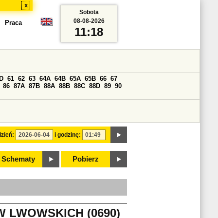
x
Sobota
08-08-2026
Praca
11:18
D
61
62
63
64A
64B
65A
65B
66
67
86
87A
87B
88A
88B
88C
88D
89
90
zień:
i godzinę:
Schematy
Pobierz
W LWOWSKICH (0690)