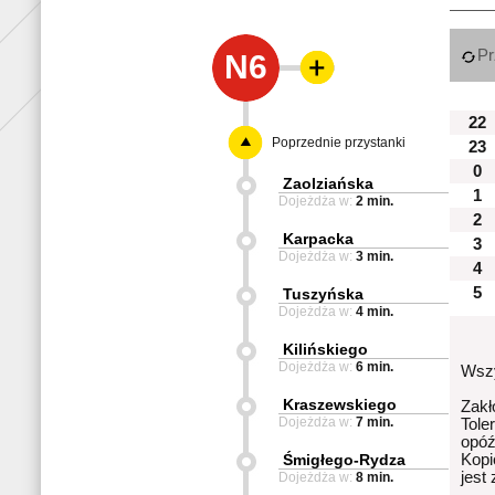
Pr
N6
22
Poprzednie przystanki
23
0
Zaolziańska
1
Dojeżdża w:
2 min.
2
Karpacka
3
Dojeżdża w:
3 min.
4
5
Tuszyńska
Dojeżdża w:
4 min.
Kilińskiego
Dojeżdża w:
6 min.
Wszy
Kraszewskiego
Zakł
Dojeżdża w:
7 min.
Tole
opóź
Śmigłego-Rydza
Kopi
jest
Dojeżdża w:
8 min.