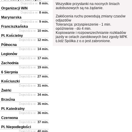
Dojeżdża w:
8 min.
Wszystkie przystanki na nocnych liniach
autobusowych są na żądanie.
Organizacji WiN
Dojeżdża w:
8 min.
Zakłócenia ruchu powodują zmiany czasów
Marynarska
odjazdów
Dojeżdża w:
9 min.
Tolerancja: przyspieszenie - 1 min.
Franciszkańska
opóźnienie - do 4 min.
Dojeżdża w:
10 min.
Kopiowanie i rozpowszechnianie rozkładów
Pl. Kościelny
jazdy w celach zarobkowych bez zgody MPK
Dojeżdża w:
12 min.
Łódź Spółka z o.o jest zabronione.
Północna
Dojeżdża w:
14 min.
Legionów
Dojeżdża w:
17 min.
Zachodnia
Dojeżdża w:
19 min.
6 Sierpnia
Dojeżdża w:
27 min.
Kościuszki
Dojeżdża w:
31 min.
Żwirki
Dojeżdża w:
34 min.
Brzeźna
Dojeżdża w:
35 min.
Pl. Katedralny
Dojeżdża w:
36 min.
Czerwona
Dojeżdża w:
37 min.
Pl. Niepodległości
Dojeżdża w:
40 min.