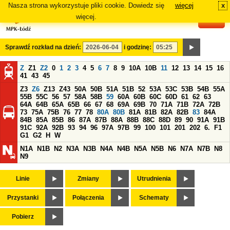
Nasza strona wykorzystuje pliki cookie. Dowiedz się
więcej
x
#
więcej.
Sprawdź rozkład na dzień:
i godzinę:
Z
Z1
Z2
0
1
2
3
4
5
6
7
8
9
10A
10B
11
12
13
14
15
16
41
43
45
Z3
Z6
Z13
Z43
50A
50B
51A
51B
52
53A
53C
53B
54B
55A
55B
55C
56
57
58A
58B
59
60A
60B
60C
60D
61
62
63
64A
64B
65A
65B
66
67
68
69A
69B
70
71A
71B
72A
72B
73
75A
75B
76
77
78
80A
80B
81A
81B
82A
82B
83
84A
84B
85A
85B
86
87A
87B
88A
88B
88C
88D
89
90
91A
91B
91C
92A
92B
93
94
96
97A
97B
99
100
101
201
202
6.
F1
G1
G2
H
W
N1A
N1B
N2
N3A
N3B
N4A
N4B
N5A
N5B
N6
N7A
N7B
N8
N9
Linie
Zmiany
Utrudnienia
Przystanki
Połączenia
Schematy
Pobierz