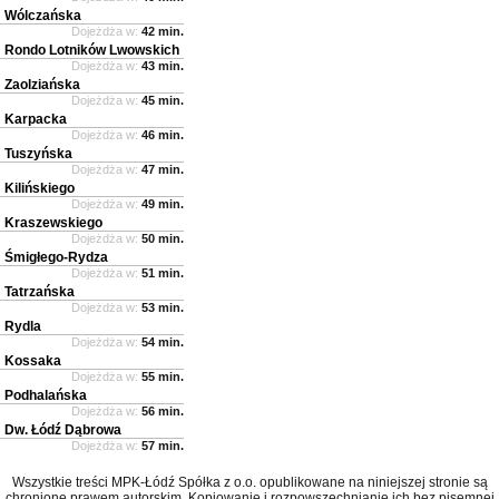
Wólczańska
Dojeżdża w:
42 min.
Rondo Lotników Lwowskich
Dojeżdża w:
43 min.
Zaolziańska
Dojeżdża w:
45 min.
Karpacka
Dojeżdża w:
46 min.
Tuszyńska
Dojeżdża w:
47 min.
Kilińskiego
Dojeżdża w:
49 min.
Kraszewskiego
Dojeżdża w:
50 min.
Śmigłego-Rydza
Dojeżdża w:
51 min.
Tatrzańska
Dojeżdża w:
53 min.
Rydla
Dojeżdża w:
54 min.
Kossaka
Dojeżdża w:
55 min.
Podhalańska
Dojeżdża w:
56 min.
Dw. Łódź Dąbrowa
Dojeżdża w:
57 min.
Wszystkie treści MPK-Łódź Spółka z o.o. opublikowane na niniejszej stronie są
chronione prawem autorskim. Kopiowanie i rozpowszechnianie ich bez pisemnej