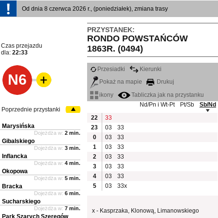
Od dnia 8 czerwca 2026 r., (poniedziałek), zmiana trasy
PRZYSTANEK:
RONDO POWSTAŃCÓW
Czas przejazdu
1863R. (0494)
dla:
22:33
Przesiadki
Kierunki
N6
Pokaż na mapie
Drukuj
ikony
Tabliczka jak na przystanku
Nd/Pn i Wt-Pt
Pt/Sb
Sb/Nd
Poprzednie przystanki
22
33
Marysińska
23
03
33
Dojeżdża w:
2 min.
0
03
33
Gibalskiego
1
03
33
Dojeżdża w:
3 min.
Inflancka
2
03
33
Dojeżdża w:
4 min.
3
03
33
Okopowa
4
03
33
Dojeżdża w:
5 min.
5
03
33x
Bracka
Dojeżdża w:
6 min.
Sucharskiego
Dojeżdża w:
7 min.
x - Kasprzaka, Klonową, Limanowskiego
Park Szarych Szeregów