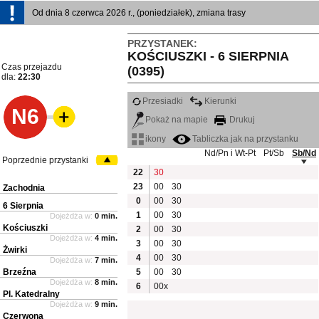
Od dnia 8 czerwca 2026 r., (poniedziałek), zmiana trasy
PRZYSTANEK:
KOŚCIUSZKI - 6 SIERPNIA
Czas przejazdu
(0395)
dla:
22:30
Przesiadki
Kierunki
N6
Pokaż na mapie
Drukuj
ikony
Tabliczka jak na przystanku
Nd/Pn i Wt-Pt
Pt/Sb
Sb/Nd
Poprzednie przystanki
22
30
23
00
30
Zachodnia
0
00
30
6 Sierpnia
1
00
30
Dojeżdża w:
0 min.
Kościuszki
2
00
30
Dojeżdża w:
4 min.
3
00
30
Żwirki
4
00
30
Dojeżdża w:
7 min.
Brzeźna
5
00
30
Dojeżdża w:
8 min.
6
00x
Pl. Katedralny
Dojeżdża w:
9 min.
Czerwona