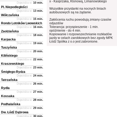
x - Kasprzaka, Klonową, Limanowskiego
Dojeżdża w:
10 min.
Pl. Niepodległości
Wszystkie przystanki na nocnych liniach
Dojeżdża w:
13 min.
autobusowych są na żądanie.
Wólczańska
Dojeżdża w:
15 min.
Zakłócenia ruchu powodują zmiany czasów
Rondo Lotników Lwowskich
odjazdów
Tolerancja: przyspieszenie - 1 min.
Dojeżdża w:
16 min.
opóźnienie - do 4 min.
Zaolziańska
Kopiowanie i rozpowszechnianie rozkładów
Dojeżdża w:
18 min.
jazdy w celach zarobkowych bez zgody MPK
Karpacka
Łódź Spółka z o.o jest zabronione.
Dojeżdża w:
19 min.
Tuszyńska
Dojeżdża w:
20 min.
Kilińskiego
Dojeżdża w:
22 min.
Kraszewskiego
Dojeżdża w:
23 min.
Śmigłego-Rydza
Dojeżdża w:
24 min.
Tatrzańska
Dojeżdża w:
26 min.
Rydla
Dojeżdża w:
27 min.
Kossaka
Dojeżdża w:
28 min.
Podhalańska
Dojeżdża w:
29 min.
Dw. Łódź Dąbrowa
Dojeżdża w:
30 min.