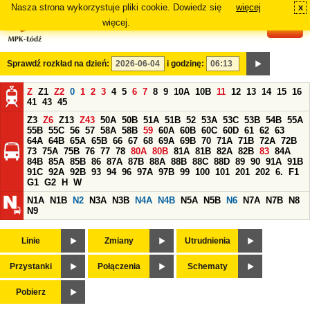
Nasza strona wykorzystuje pliki cookie. Dowiedz się
więcej
x
#
więcej.
Sprawdź rozkład na dzień:
i godzinę:
Z
Z1
Z2
0
1
2
3
4
5
6
7
8
9
10A
10B
11
12
13
14
15
16
41
43
45
Z3
Z6
Z13
Z43
50A
50B
51A
51B
52
53A
53C
53B
54B
55A
55B
55C
56
57
58A
58B
59
60A
60B
60C
60D
61
62
63
64A
64B
65A
65B
66
67
68
69A
69B
70
71A
71B
72A
72B
73
75A
75B
76
77
78
80A
80B
81A
81B
82A
82B
83
84A
84B
85A
85B
86
87A
87B
88A
88B
88C
88D
89
90
91A
91B
91C
92A
92B
93
94
96
97A
97B
99
100
101
201
202
6.
F1
G1
G2
H
W
N1A
N1B
N2
N3A
N3B
N4A
N4B
N5A
N5B
N6
N7A
N7B
N8
N9
Linie
Zmiany
Utrudnienia
Przystanki
Połączenia
Schematy
Pobierz