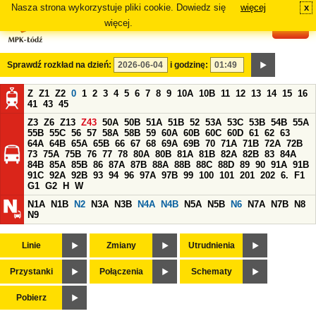
Nasza strona wykorzystuje pliki cookie. Dowiedz się
więcej
x
#
więcej.
Sprawdź rozkład na dzień:
i godzinę:
Z
Z1
Z2
0
1
2
3
4
5
6
7
8
9
10A
10B
11
12
13
14
15
16
41
43
45
Z3
Z6
Z13
Z43
50A
50B
51A
51B
52
53A
53C
53B
54B
55A
55B
55C
56
57
58A
58B
59
60A
60B
60C
60D
61
62
63
64A
64B
65A
65B
66
67
68
69A
69B
70
71A
71B
72A
72B
73
75A
75B
76
77
78
80A
80B
81A
81B
82A
82B
83
84A
84B
85A
85B
86
87A
87B
88A
88B
88C
88D
89
90
91A
91B
91C
92A
92B
93
94
96
97A
97B
99
100
101
201
202
6.
F1
G1
G2
H
W
N1A
N1B
N2
N3A
N3B
N4A
N4B
N5A
N5B
N6
N7A
N7B
N8
N9
Linie
Zmiany
Utrudnienia
Przystanki
Połączenia
Schematy
Pobierz