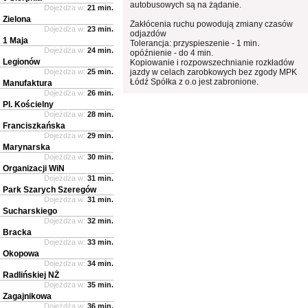
autobusowych są na żądanie.
Dojeżdża w:
21 min.
Zielona
Zakłócenia ruchu powodują zmiany czasów
Dojeżdża w:
23 min.
odjazdów
1 Maja
Tolerancja: przyspieszenie - 1 min.
Dojeżdża w:
24 min.
opóźnienie - do 4 min.
Legionów
Kopiowanie i rozpowszechnianie rozkładów
Dojeżdża w:
25 min.
jazdy w celach zarobkowych bez zgody MPK
Łódź Spółka z o.o jest zabronione.
Manufaktura
Dojeżdża w:
26 min.
Pl. Kościelny
Dojeżdża w:
28 min.
Franciszkańska
Dojeżdża w:
29 min.
Marynarska
Dojeżdża w:
30 min.
Organizacji WiN
Dojeżdża w:
31 min.
Park Szarych Szeregów
Dojeżdża w:
31 min.
Sucharskiego
Dojeżdża w:
32 min.
Bracka
Dojeżdża w:
33 min.
Okopowa
Dojeżdża w:
34 min.
Radlińskiej NŻ
Dojeżdża w:
35 min.
Zagajnikowa
Dojeżdża w:
36 min.