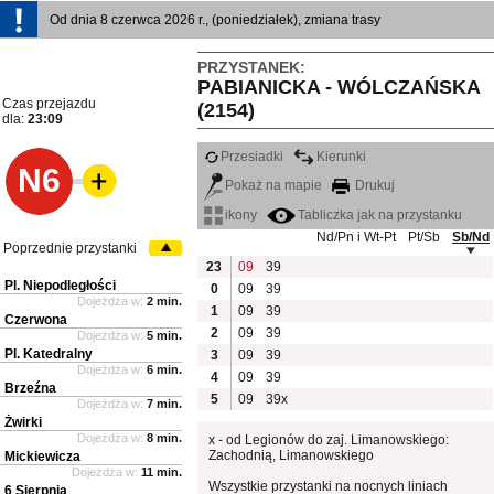
Od dnia 8 czerwca 2026 r., (poniedziałek), zmiana trasy
PRZYSTANEK:
PABIANICKA - WÓLCZAŃSKA
Czas przejazdu
(2154)
dla:
23:09
Przesiadki
Kierunki
N6
Pokaż na mapie
Drukuj
ikony
Tabliczka jak na przystanku
Nd/Pn i Wt-Pt
Pt/Sb
Sb/Nd
Poprzednie przystanki
23
09
39
Pl. Niepodległości
0
09
39
Dojeżdża w:
2 min.
1
09
39
Czerwona
2
09
39
Dojeżdża w:
5 min.
Pl. Katedralny
3
09
39
Dojeżdża w:
6 min.
4
09
39
Brzeźna
5
09
39x
Dojeżdża w:
7 min.
Żwirki
Dojeżdża w:
8 min.
x - od Legionów do zaj. Limanowskiego:
Zachodnią, Limanowskiego
Mickiewicza
Dojeżdża w:
11 min.
Wszystkie przystanki na nocnych liniach
6 Sierpnia