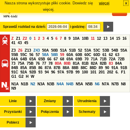
Nasza strona wykorzystuje pliki cookie. Dowiedz się
więcej
x
#
więcej.
Sprawdź rozkład na dzień:
i godzinę:
Z
Z1
Z2
0
1
2
3
4
5
6
7
8
9
10A
10B
11
12
13
14
15
16
41
43
45
Z3
Z6
Z13
Z43
50A
50B
51A
51B
52
53A
53C
53B
54B
55A
55B
55C
56
57
58A
58B
59
60A
60B
60C
60D
61
62
63
64A
64B
65A
65B
66
67
68
69A
69B
70
71A
71B
72A
72B
73
75A
75B
76
77
78
80A
80B
81A
81B
82A
82B
83
84A
84B
85A
85B
86
87A
87B
88A
88B
88C
88D
89
90
91A
91B
91C
92A
92B
93
94
96
97A
97B
99
100
101
201
202
6.
F1
G1
G2
H
W
N1A
N1B
N2
N3A
N3B
N4A
N4B
N5A
N5B
N6
N7A
N7B
N8
N9
Linie
Zmiany
Utrudnienia
Przystanki
Połączenia
Schematy
Pobierz