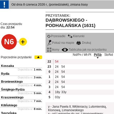
Od dnia 8 czerwca 2026 r., (poniedziałek), zmiana trasy
PRZYSTANEK:
DĄBROWSKIEGO -
Czas przejazdu
PODHALAŃSKA (1631)
dla:
22:54
Przesiadki
Kierunki
N6
Pokaż na mapie
Drukuj
ikony
Tabliczka jak na przystanku
Nd/Pn i Wt-Pt
Pt/Sb
Sb/Nd
Poprzednie przystanki
22
54
Kossaka
23
24
54
Dojeżdża w:
1 min.
0
24
54
Rydla
1
24
54
Dojeżdża w:
3 min.
Broniewskiego
2
24
54
Dojeżdża w:
4 min.
3
24
54
Śmigłego-Rydza
4
18y
33y
Dojeżdża w:
5 min.
5
03y
Kraszewskiego
Dojeżdża w:
7 min.
Kilińskiego
y - Jana Pawła II, Włókniarzy, Lutomierską,
Dojeżdża w:
8 min.
Klonową, Limanowskiego
Tuszyńska
x - od Legionów do zaj. Limanowskiego: