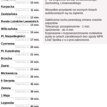
Dojeżdża w:
10 min.
Zachodnią, Limanowskiego
Karpacka
Wszystkie przystanki na nocnych liniach
Dojeżdża w:
11 min.
autobusowych są na żądanie.
Zaolziańska
Dojeżdża w:
12 min.
Zakłócenia ruchu powodują zmiany czasów
Rondo Lotników Lwowskich
odjazdów
Dojeżdża w:
13 min.
Tolerancja: przyspieszenie - 1 min.
Wólczańska
opóźnienie - do 4 min.
Dojeżdża w:
15 min.
Kopiowanie i rozpowszechnianie rozkładów
Pl. Niepodległości
jazdy w celach zarobkowych bez zgody MPK
Dojeżdża w:
17 min.
Łódź Spółka z o.o jest zabronione.
Czerwona
Dojeżdża w:
20 min.
Pl. Katedralny
Dojeżdża w:
21 min.
Brzeźna
Dojeżdża w:
22 min.
Żwirki
Dojeżdża w:
23 min.
Mickiewicza
Dojeżdża w:
26 min.
6 Sierpnia
Dojeżdża w:
36 min.
Zielona
Dojeżdża w:
38 min.
1 Maja
Dojeżdża w:
39 min.
Legionów
Dojeżdża w:
40 min.