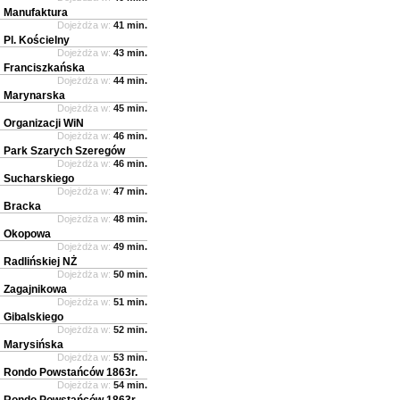
Manufaktura
Dojeżdża w:
41 min.
Pl. Kościelny
Dojeżdża w:
43 min.
Franciszkańska
Dojeżdża w:
44 min.
Marynarska
Dojeżdża w:
45 min.
Organizacji WiN
Dojeżdża w:
46 min.
Park Szarych Szeregów
Dojeżdża w:
46 min.
Sucharskiego
Dojeżdża w:
47 min.
Bracka
Dojeżdża w:
48 min.
Okopowa
Dojeżdża w:
49 min.
Radlińskiej NŻ
Dojeżdża w:
50 min.
Zagajnikowa
Dojeżdża w:
51 min.
Gibalskiego
Dojeżdża w:
52 min.
Marysińska
Dojeżdża w:
53 min.
Rondo Powstańców 1863r.
Dojeżdża w:
54 min.
Rondo Powstańców 1863r.