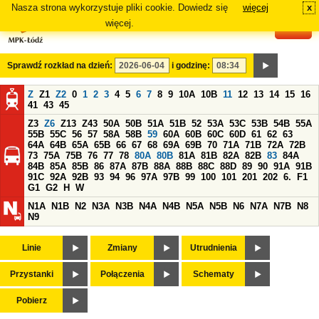
Nasza strona wykorzystuje pliki cookie. Dowiedz się
więcej
x
#
więcej.
Sprawdź rozkład na dzień:
i godzinę:
Z
Z1
Z2
0
1
2
3
4
5
6
7
8
9
10A
10B
11
12
13
14
15
16
41
43
45
Z3
Z6
Z13
Z43
50A
50B
51A
51B
52
53A
53C
53B
54B
55A
55B
55C
56
57
58A
58B
59
60A
60B
60C
60D
61
62
63
64A
64B
65A
65B
66
67
68
69A
69B
70
71A
71B
72A
72B
73
75A
75B
76
77
78
80A
80B
81A
81B
82A
82B
83
84A
84B
85A
85B
86
87A
87B
88A
88B
88C
88D
89
90
91A
91B
91C
92A
92B
93
94
96
97A
97B
99
100
101
201
202
6.
F1
G1
G2
H
W
N1A
N1B
N2
N3A
N3B
N4A
N4B
N5A
N5B
N6
N7A
N7B
N8
N9
Linie
Zmiany
Utrudnienia
Przystanki
Połączenia
Schematy
Pobierz