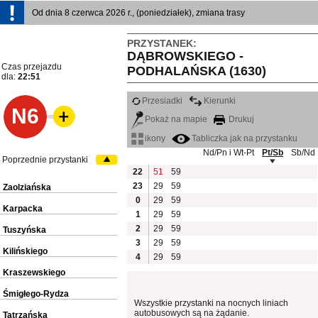
Od dnia 8 czerwca 2026 r., (poniedziałek), zmiana trasy
PRZYSTANEK:
DĄBROWSKIEGO -
Czas przejazdu
PODHALAŃSKA (1630)
dla:
22:51
Przesiadki
Kierunki
N6
Pokaż na mapie
Drukuj
ikony
Tabliczka jak na przystanku
Nd/Pn i Wt-Pt
Pt/Sb
Sb/Nd
Poprzednie przystanki
22
51
59
23
29
59
Zaolziańska
0
29
59
Karpacka
1
29
59
2
29
59
Tuszyńska
3
29
59
Kilińskiego
4
29
59
Kraszewskiego
Śmigłego-Rydza
Wszystkie przystanki na nocnych liniach
autobusowych są na żądanie.
Tatrzańska