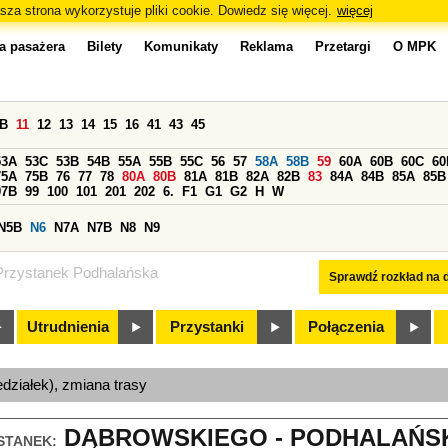
sza strona wykorzystuje pliki cookie. Dowiedz się więcej.
więcej
a pasażera
Bilety
Komunikaty
Reklama
Przetargi
O MPK
0B
11
12
13
14
15
16
41
43
45
53A
53C
53B
54B
55A
55B
55C
56
57
58A
58B
59
60A
60B
60C
60
75A
75B
76
77
78
80A
80B
81A
81B
82A
82B
83
84A
84B
85A
85B
97B
99
100
101
201
202
6.
F1
G1
G2
H
W
N5B
N6
N7A
N7B
N8
N9
Przystanek Podhalańska
Sprawdź rozkład na d
Utrudnienia
Przystanki
Połączenia
edziałek), zmiana trasy
DĄBROWSKIEGO - PODHALAŃSKA
STANEK: