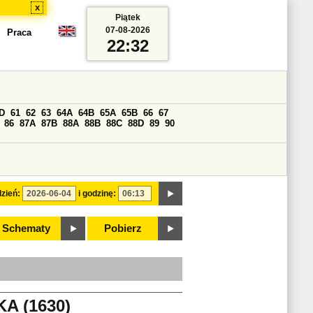
x
Piątek
07-08-2026
Praca
22:32
D
61
62
63
64A
64B
65A
65B
66
67
86
87A
87B
88A
88B
88C
88D
89
90
zień:
i godzinę:
Schematy
Pobierz
 (1630)