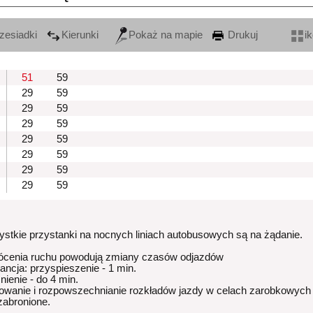
zesiadki
Kierunki
Pokaż na mapie
Drukuj
i
51
59
29
59
29
59
29
59
29
59
29
59
29
59
29
59
stkie przystanki na nocnych liniach autobusowych są na żądanie.
ócenia ruchu powodują zmiany czasów odjazdów
rancja: przyspieszenie - 1 min.
nienie - do 4 min.
owanie i rozpowszechnianie rozkładów jazdy w celach zarobkowych
 zabronione.