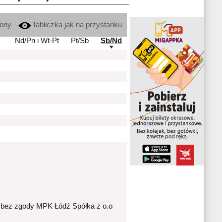
kony
Tabliczka jak na przystanku
Nd/Pn i Wt-Pt
Pt/Sb
Sb/Nd
 bez zgody MPK Łódź Spółka z o.o