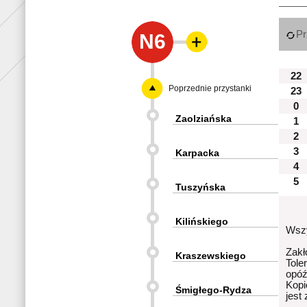
Pr
N6
22
Poprzednie przystanki
23
0
Zaolziańska
1
2
3
Karpacka
4
5
Tuszyńska
Kilińskiego
Wszy
Zakł
Kraszewskiego
Tole
opóź
Kopi
Śmigłego-Rydza
jest