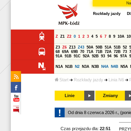
Na
Rozkłady jazdy
Dl
Z
Z1
Z2
0
1
2
3
4
5
6
7
8
9
10A
1
Z3
Z6
Z13
Z43
50A
50B
51A
51B
52
68
69A
69B
70
71A
71B
72A
72B
73
91A
91B
91C
92A
92B
93
94
96
97A
N1A
N1B
N2
N3A
N3B
N4A
N4B
N5A
Start
Rozkłady jazdy
Linia N6
Linie
Zmiany
Od dnia 8 czerwca 2026 r., (poni
Czas przejazdu dla:
22:51
PRZY