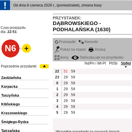
Od dnia 8 czerwca 2026 r., (poniedziałek), zmiana trasy
PRZYSTANEK:
DĄBROWSKIEGO -
Czas przejazdu
PODHALAŃSKA (1630)
dla:
22:51
Przesiadki
Kierunki
N6
Pokaż na mapie
Drukuj
ikony
Tabliczka jak na przystanku
Nd/Pn i Wt-Pt
Pt/Sb
Sb/Nd
Poprzednie przystanki
22
51
59
23
29
59
Zaolziańska
0
29
59
Karpacka
1
29
59
2
29
59
Tuszyńska
3
29
59
Kilińskiego
4
29
59
5
29
59
Kraszewskiego
Śmigłego-Rydza
Tatrzańska
Wszystkie przystanki na nocnych liniach