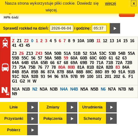
Nasza strona wykorzystuje pliki cookie. Dowiedz się
więcej
x
#
więcej.
Sprawdź rozkład na dzień:
i godzinę:
Z
Z1
Z2
0
1
2
3
4
5
6
7
8
9
10A
10B
11
12
13
14
15
16
41
43
45
Z3
Z6
Z13
Z43
50A
50B
51A
51B
52
53A
53C
53B
54B
55A
55B
55C
56
57
58A
58B
59
60A
60B
60C
60D
61
62
63
64A
64B
65A
65B
66
67
68
69A
69B
70
71A
71B
72A
72B
73
75A
75B
76
77
78
80A
80B
81A
81B
82A
82B
83
84A
84B
85A
85B
86
87A
87B
88A
88B
88C
88D
89
90
91A
91B
91C
92A
92B
93
94
96
97A
97B
99
100
101
201
202
6.
F1
G1
G2
H
W
N1A
N1B
N2
N3A
N3B
N4A
N4B
N5A
N5B
N6
N7A
N7B
N8
N9
Linie
Zmiany
Utrudnienia
Przystanki
Połączenia
Schematy
Pobierz