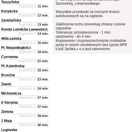
Tuszyńska
Zachodnią, Limanowskiego
Dojeżdża w:
11 min.
Karpacka
Wszystkie przystanki na nocnych liniach
Dojeżdża w:
12 min.
autobusowych są na żądanie.
Zaolziańska
Zakłócenia ruchu powodują zmiany czasów
Dojeżdża w:
13 min.
odjazdów
Rondo Lotników Lwowskich
Tolerancja: przyspieszenie - 1 min.
Dojeżdża w:
14 min.
opóźnienie - do 4 min.
Wólczańska
Kopiowanie i rozpowszechnianie rozkładów
Dojeżdża w:
16 min.
jazdy w celach zarobkowych bez zgody MPK
Pl. Niepodległości
Łódź Spółka z o.o jest zabronione.
Dojeżdża w:
18 min.
Czerwona
Dojeżdża w:
21 min.
Pl. Katedralny
Dojeżdża w:
22 min.
Brzeźna
Dojeżdża w:
23 min.
Żwirki
Dojeżdża w:
24 min.
Mickiewicza
Dojeżdża w:
27 min.
6 Sierpnia
Dojeżdża w:
37 min.
Zielona
Dojeżdża w:
39 min.
1 Maja
Dojeżdża w:
40 min.
Legionów