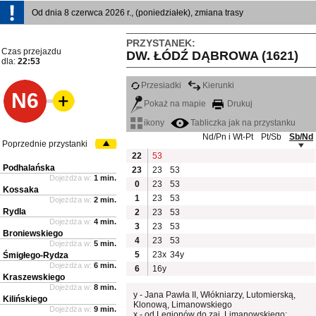
Od dnia 8 czerwca 2026 r., (poniedziałek), zmiana trasy
PRZYSTANEK:
Czas przejazdu
DW. ŁÓDŹ DĄBROWA (1621)
dla:
22:53
Przesiadki
Kierunki
N6
Pokaż na mapie
Drukuj
ikony
Tabliczka jak na przystanku
Nd/Pn i Wt-Pt
Pt/Sb
Sb/Nd
Poprzednie przystanki
22
53
Podhalańska
23
23
53
Dojeżdża w:
1 min.
0
23
53
Kossaka
1
23
53
Dojeżdża w:
2 min.
Rydla
2
23
53
Dojeżdża w:
4 min.
3
23
53
Broniewskiego
4
23
53
Dojeżdża w:
5 min.
5
23x
34y
Śmigłego-Rydza
Dojeżdża w:
6 min.
6
16y
Kraszewskiego
Dojeżdża w:
8 min.
y - Jana Pawła II, Włókniarzy, Lutomierską,
Kilińskiego
Klonową, Limanowskiego
Dojeżdża w:
9 min.
x - od Legionów do zaj. Limanowskiego: