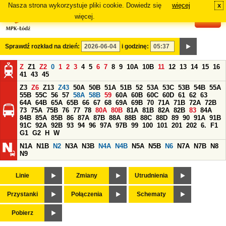
Nasza strona wykorzystuje pliki cookie. Dowiedz się
więcej
x
#
więcej.
Sprawdź rozkład na dzień:
i godzinę:
Z
Z1
Z2
0
1
2
3
4
5
6
7
8
9
10A
10B
11
12
13
14
15
16
41
43
45
Z3
Z6
Z13
Z43
50A
50B
51A
51B
52
53A
53C
53B
54B
55A
55B
55C
56
57
58A
58B
59
60A
60B
60C
60D
61
62
63
64A
64B
65A
65B
66
67
68
69A
69B
70
71A
71B
72A
72B
73
75A
75B
76
77
78
80A
80B
81A
81B
82A
82B
83
84A
84B
85A
85B
86
87A
87B
88A
88B
88C
88D
89
90
91A
91B
91C
92A
92B
93
94
96
97A
97B
99
100
101
201
202
6.
F1
G1
G2
H
W
N1A
N1B
N2
N3A
N3B
N4A
N4B
N5A
N5B
N6
N7A
N7B
N8
N9
Linie
Zmiany
Utrudnienia
Przystanki
Połączenia
Schematy
Pobierz