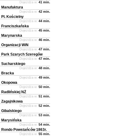
Dojeżdża w:
41 min.
Manufaktura
Dojeżdża w:
42 min.
Pl. Kościelny
Dojeżdża w:
44 min.
Franciszkańska
Dojeżdża w:
45 min.
Marynarska
Dojeżdża w:
46 min.
Organizacji WiN
Dojeżdża w:
47 min.
Park Szarych Szeregów
Dojeżdża w:
47 min.
Sucharskiego
Dojeżdża w:
48 min.
Bracka
Dojeżdża w:
49 min.
Okopowa
Dojeżdża w:
50 min.
Radlińskiej NŻ
Dojeżdża w:
51 min.
Zagajnikowa
Dojeżdża w:
52 min.
Gibalskiego
Dojeżdża w:
53 min.
Marysińska
Dojeżdża w:
54 min.
Rondo Powstańców 1863r.
Dojeżdża w:
55 min.