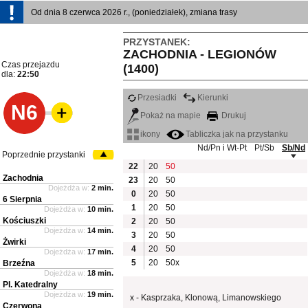
Od dnia 8 czerwca 2026 r., (poniedziałek), zmiana trasy
PRZYSTANEK:
ZACHODNIA - LEGIONÓW
Czas przejazdu
(1400)
dla:
22:50
Przesiadki
Kierunki
N6
Pokaż na mapie
Drukuj
ikony
Tabliczka jak na przystanku
Nd/Pn i Wt-Pt
Pt/Sb
Sb/Nd
Poprzednie przystanki
22
20
50
Zachodnia
23
20
50
Dojeżdża w:
2 min.
0
20
50
6 Sierpnia
1
20
50
Dojeżdża w:
10 min.
Kościuszki
2
20
50
Dojeżdża w:
14 min.
3
20
50
Żwirki
4
20
50
Dojeżdża w:
17 min.
5
20
50x
Brzeźna
Dojeżdża w:
18 min.
Pl. Katedralny
Dojeżdża w:
19 min.
x - Kasprzaka, Klonową, Limanowskiego
Czerwona