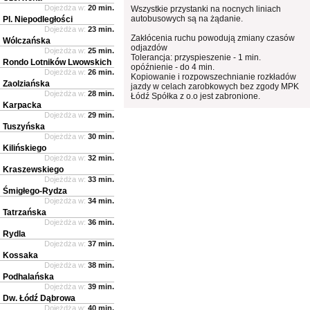
Dojeżdża w:
20 min.
Wszystkie przystanki na nocnych liniach
autobusowych są na żądanie.
Pl. Niepodległości
Dojeżdża w:
23 min.
Zakłócenia ruchu powodują zmiany czasów
Wólczańska
odjazdów
Dojeżdża w:
25 min.
Tolerancja: przyspieszenie - 1 min.
Rondo Lotników Lwowskich
opóźnienie - do 4 min.
Dojeżdża w:
26 min.
Kopiowanie i rozpowszechnianie rozkładów
Zaolziańska
jazdy w celach zarobkowych bez zgody MPK
Dojeżdża w:
28 min.
Łódź Spółka z o.o jest zabronione.
Karpacka
Dojeżdża w:
29 min.
Tuszyńska
Dojeżdża w:
30 min.
Kilińskiego
Dojeżdża w:
32 min.
Kraszewskiego
Dojeżdża w:
33 min.
Śmigłego-Rydza
Dojeżdża w:
34 min.
Tatrzańska
Dojeżdża w:
36 min.
Rydla
Dojeżdża w:
37 min.
Kossaka
Dojeżdża w:
38 min.
Podhalańska
Dojeżdża w:
39 min.
Dw. Łódź Dąbrowa
Dojeżdża w:
40 min.