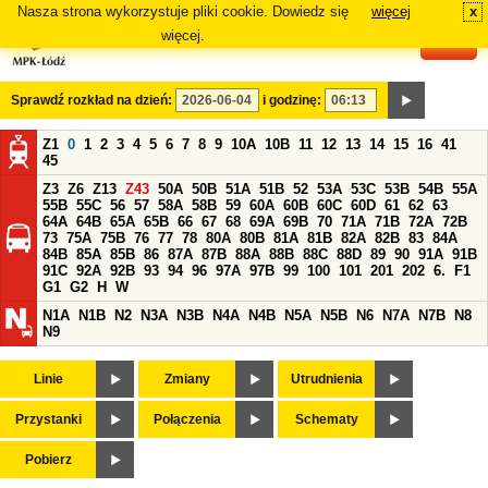
Nasza strona wykorzystuje pliki cookie. Dowiedz się
więcej
x
#
więcej.
Sprawdź rozkład na dzień:
i godzinę:
Z1
0
1
2
3
4
5
6
7
8
9
10A
10B
11
12
13
14
15
16
41
45
Z3
Z6
Z13
Z43
50A
50B
51A
51B
52
53A
53C
53B
54B
55A
55B
55C
56
57
58A
58B
59
60A
60B
60C
60D
61
62
63
64A
64B
65A
65B
66
67
68
69A
69B
70
71A
71B
72A
72B
73
75A
75B
76
77
78
80A
80B
81A
81B
82A
82B
83
84A
84B
85A
85B
86
87A
87B
88A
88B
88C
88D
89
90
91A
91B
91C
92A
92B
93
94
96
97A
97B
99
100
101
201
202
6.
F1
G1
G2
H
W
N1A
N1B
N2
N3A
N3B
N4A
N4B
N5A
N5B
N6
N7A
N7B
N8
N9
Linie
Zmiany
Utrudnienia
Przystanki
Połączenia
Schematy
Pobierz