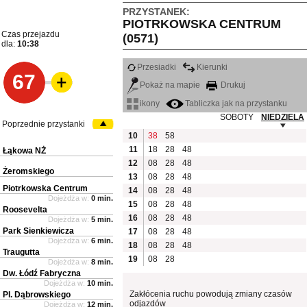
PRZYSTANEK:
PIOTRKOWSKA CENTRUM
Czas przejazdu
(0571)
dla:
10:38
Przesiadki
Kierunki
67
Pokaż na mapie
Drukuj
ikony
Tabliczka jak na przystanku
SOBOTY
NIEDZIELA
Poprzednie przystanki
10
38
58
11
18
28
48
Łąkowa NŻ
12
08
28
48
Żeromskiego
13
08
28
48
Piotrkowska Centrum
14
08
28
48
Dojeżdża w:
0 min.
15
08
28
48
Roosevelta
16
08
28
48
Dojeżdża w:
5 min.
Park Sienkiewicza
17
08
28
48
Dojeżdża w:
6 min.
18
08
28
48
Traugutta
19
08
28
Dojeżdża w:
8 min.
Dw. Łódź Fabryczna
Dojeżdża w:
10 min.
Zakłócenia ruchu powodują zmiany czasów
Pl. Dąbrowskiego
odjazdów
Dojeżdża w:
12 min.