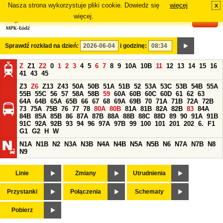
Nasza strona wykorzystuje pliki cookie. Dowiedz się
więcej
x
#
więcej.
Sprawdź rozkład na dzień:
i godzinę:
Z
Z1
Z2
0
1
2
3
4
5
6
7
8
9
10A
10B
11
12
13
14
15
16
41
43
45
Z3
Z6
Z13
Z43
50A
50B
51A
51B
52
53A
53C
53B
54B
55A
55B
55C
56
57
58A
58B
59
60A
60B
60C
60D
61
62
63
64A
64B
65A
65B
66
67
68
69A
69B
70
71A
71B
72A
72B
73
75A
75B
76
77
78
80A
80B
81A
81B
82A
82B
83
84A
84B
85A
85B
86
87A
87B
88A
88B
88C
88D
89
90
91A
91B
91C
92A
92B
93
94
96
97A
97B
99
100
101
201
202
6.
F1
G1
G2
H
W
N1A
N1B
N2
N3A
N3B
N4A
N4B
N5A
N5B
N6
N7A
N7B
N8
N9
Linie
Zmiany
Utrudnienia
Przystanki
Połączenia
Schematy
Pobierz