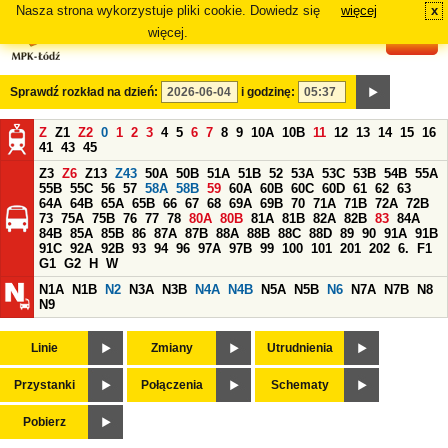
Nasza strona wykorzystuje pliki cookie. Dowiedz się
więcej
x
#
więcej.
Sprawdź rozkład na dzień:
i godzinę:
Z
Z1
Z2
0
1
2
3
4
5
6
7
8
9
10A
10B
11
12
13
14
15
16
41
43
45
Z3
Z6
Z13
Z43
50A
50B
51A
51B
52
53A
53C
53B
54B
55A
55B
55C
56
57
58A
58B
59
60A
60B
60C
60D
61
62
63
64A
64B
65A
65B
66
67
68
69A
69B
70
71A
71B
72A
72B
73
75A
75B
76
77
78
80A
80B
81A
81B
82A
82B
83
84A
84B
85A
85B
86
87A
87B
88A
88B
88C
88D
89
90
91A
91B
91C
92A
92B
93
94
96
97A
97B
99
100
101
201
202
6.
F1
G1
G2
H
W
N1A
N1B
N2
N3A
N3B
N4A
N4B
N5A
N5B
N6
N7A
N7B
N8
N9
Linie
Zmiany
Utrudnienia
Przystanki
Połączenia
Schematy
Pobierz