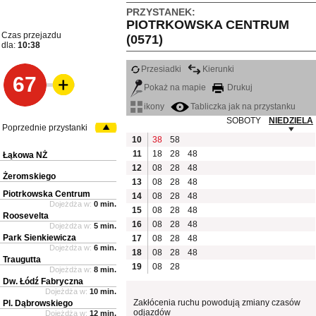
PRZYSTANEK:
PIOTRKOWSKA CENTRUM
Czas przejazdu
(0571)
dla:
10:38
Przesiadki
Kierunki
67
Pokaż na mapie
Drukuj
ikony
Tabliczka jak na przystanku
SOBOTY
NIEDZIELA
Poprzednie przystanki
10
38
58
11
18
28
48
Łąkowa NŻ
12
08
28
48
Żeromskiego
13
08
28
48
Piotrkowska Centrum
14
08
28
48
Dojeżdża w:
0 min.
15
08
28
48
Roosevelta
16
08
28
48
Dojeżdża w:
5 min.
Park Sienkiewicza
17
08
28
48
Dojeżdża w:
6 min.
18
08
28
48
Traugutta
19
08
28
Dojeżdża w:
8 min.
Dw. Łódź Fabryczna
Dojeżdża w:
10 min.
Zakłócenia ruchu powodują zmiany czasów
Pl. Dąbrowskiego
odjazdów
Dojeżdża w:
12 min.