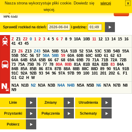
Nasza strona wykorzystuje pliki cookie. Dowiedz się
więcej
x
#
więcej.
Sprawdź rozkład na dzień:
i godzinę:
Z
Z1
Z2
0
1
2
3
4
5
6
7
8
9
10A
10B
11
12
13
14
15
16
41
43
45
Z3
Z6
Z13
Z43
50A
50B
51A
51B
52
53A
53C
53B
54B
55A
55B
55C
56
57
58A
58B
59
60A
60B
60C
60D
61
62
63
64A
64B
65A
65B
66
67
68
69A
69B
70
71A
71B
72A
72B
73
75A
75B
76
77
78
80A
80B
81A
81B
82A
82B
83
84A
84B
85A
85B
86
87A
87B
88A
88B
88C
88D
89
90
91A
91B
91C
92A
92B
93
94
96
97A
97B
99
100
101
201
202
6.
F1
G1
G2
H
W
N1A
N1B
N2
N3A
N3B
N4A
N4B
N5A
N5B
N6
N7A
N7B
N8
N9
Linie
Zmiany
Utrudnienia
Przystanki
Połączenia
Schematy
Pobierz