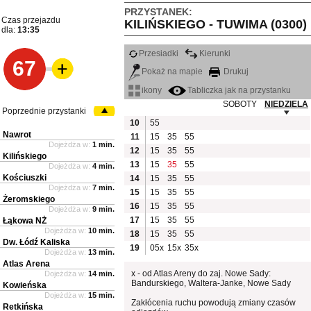
PRZYSTANEK:
Czas przejazdu
KILIŃSKIEGO - TUWIMA (0300)
dla:
13:35
Przesiadki
Kierunki
67
Pokaż na mapie
Drukuj
ikony
Tabliczka jak na przystanku
SOBOTY
NIEDZIELA
Poprzednie przystanki
10
55
Nawrot
11
15
35
55
Dojeżdża w:
1 min.
12
15
35
55
Kilińskiego
13
15
35
55
Dojeżdża w:
4 min.
Kościuszki
14
15
35
55
Dojeżdża w:
7 min.
15
15
35
55
Żeromskiego
16
15
35
55
Dojeżdża w:
9 min.
17
15
35
55
Łąkowa NŻ
Dojeżdża w:
10 min.
18
15
35
55
Dw. Łódź Kaliska
19
05x
15x
35x
Dojeżdża w:
13 min.
Atlas Arena
x - od Atlas Areny do zaj. Nowe Sady:
Dojeżdża w:
14 min.
Bandurskiego, Waltera-Janke, Nowe Sady
Kowieńska
Dojeżdża w:
15 min.
Zakłócenia ruchu powodują zmiany czasów
Retkińska