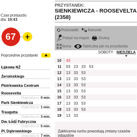
PRZYSTANEK:
SIENKIEWICZA - ROOSEVELTA
Czas przejazdu
(2358)
dla:
10:43
Przesiadki
Kierunki
67
Pokaż na mapie
Drukuj
ikony
Tabliczka jak na przystanku
SOBOTY
NIEDZIELA
Poprzednie przystanki
10
43
11
03
23
33
53
Łąkowa NŻ
12
13
33
53
Żeromskiego
13
13
33
53
14
13
33
53
Piotrkowska Centrum
15
13
33
53
Roosevelta
16
13
33
53
Dojeżdża w:
0 min.
Park Sienkiewicza
17
13
33
53
Dojeżdża w:
1 min.
18
13
33
53
Traugutta
19
13
33
Dojeżdża w:
3 min.
Dw. Łódź Fabryczna
Dojeżdża w:
5 min.
Pl. Dąbrowskiego
Zakłócenia ruchu powodują zmiany czasów
odjazdów
Dojeżdża w:
7 min.