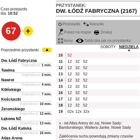
PRZYSTANEK:
Czas przejazdu
DW. ŁÓDŹ FABRYCZNA (2167)
dla:
10:52
Przesiadki
Kierunki
67
Pokaż na mapie
Drukuj
ikony
Tabliczka jak na przystanku
SOBOTY
NIEDZIELA
Poprzednie przystanki
10
52
Dw. Łódź Fabryczna
11
12
32
52
Dojeżdża w:
1 min.
12
12
32
52
Tuwima
13
12
32
52
Dojeżdża w:
3 min.
Nawrot
14
12
32
52
Dojeżdża w:
4 min.
15
12
32
52
Kilińskiego
16
12
32
52
Dojeżdża w:
7 min.
17
12
32
52
Kościuszki
Dojeżdża w:
10 min.
18
12
32
52
Żeromskiego
19
02x
12x
32x
Dojeżdża w:
12 min.
Łąkowa NŻ
x - od Atlas Areny do zaj. Nowe Sady:
Dojeżdża w:
13 min.
Bandurskiego, Waltera-Janke, Nowe Sady
Dw. Łódź Kaliska
Dojeżdża w:
16 min.
Zakłócenia ruchu powodują zmiany czasów
Atlas Arena