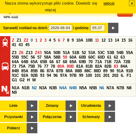
Nasza strona wykorzystuje pliki cookie. Dowiedz się
więcej
x
#
więcej.
Sprawdź rozkład na dzień:
i godzinę:
Z
Z1
Z2
0
1
2
3
4
5
6
7
8
9
10A
10B
11
12
13
14
15
16
41
43
45
Z3
Z6
Z13
Z43
50A
50B
51A
51B
52
53A
53C
53B
54B
55A
55B
55C
56
57
58A
58B
59
60A
60B
60C
60D
61
62
63
64A
64B
65A
65B
66
67
68
69A
69B
70
71A
71B
72A
72B
73
75A
75B
76
77
78
80A
80B
81A
81B
82A
82B
83
84A
84B
85A
85B
86
87A
87B
88A
88B
88C
88D
89
90
91A
91B
91C
92A
92B
93
94
96
97A
97B
99
100
101
201
202
6.
F1
G1
G2
H
W
N1A
N1B
N2
N3A
N3B
N4A
N4B
N5A
N5B
N6
N7A
N7B
N8
N9
Linie
Zmiany
Utrudnienia
Przystanki
Połączenia
Schematy
Pobierz