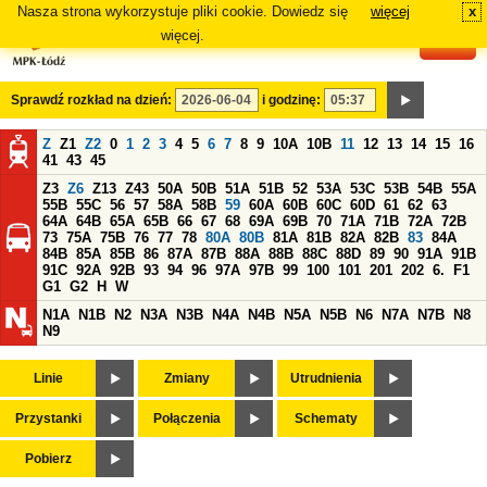
Nasza strona wykorzystuje pliki cookie. Dowiedz się
więcej
x
#
więcej.
Sprawdź rozkład na dzień:
i godzinę:
Z
Z1
Z2
0
1
2
3
4
5
6
7
8
9
10A
10B
11
12
13
14
15
16
41
43
45
Z3
Z6
Z13
Z43
50A
50B
51A
51B
52
53A
53C
53B
54B
55A
55B
55C
56
57
58A
58B
59
60A
60B
60C
60D
61
62
63
64A
64B
65A
65B
66
67
68
69A
69B
70
71A
71B
72A
72B
73
75A
75B
76
77
78
80A
80B
81A
81B
82A
82B
83
84A
84B
85A
85B
86
87A
87B
88A
88B
88C
88D
89
90
91A
91B
91C
92A
92B
93
94
96
97A
97B
99
100
101
201
202
6.
F1
G1
G2
H
W
N1A
N1B
N2
N3A
N3B
N4A
N4B
N5A
N5B
N6
N7A
N7B
N8
N9
Linie
Zmiany
Utrudnienia
Przystanki
Połączenia
Schematy
Pobierz