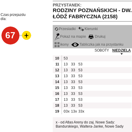
PRZYSTANEK:
RODZINY POZNAŃSKICH - DW.
Czas przejazdu
ŁÓDŹ FABRYCZNA (2158)
dla:
Przesiadki
Kierunki
67
Pokaż na mapie
Drukuj
ikony
Tabliczka jak na przystanku
SOBOTY
NIEDZIELA
10
53
11
13
33
53
12
13
33
53
13
13
33
53
14
13
33
53
15
13
33
53
16
13
33
53
17
13
33
53
18
13
33
53
19
03x
13x
33x
x - od Atlas Areny do zaj. Nowe Sady:
Bandurskiego, Waltera-Janke, Nowe Sady