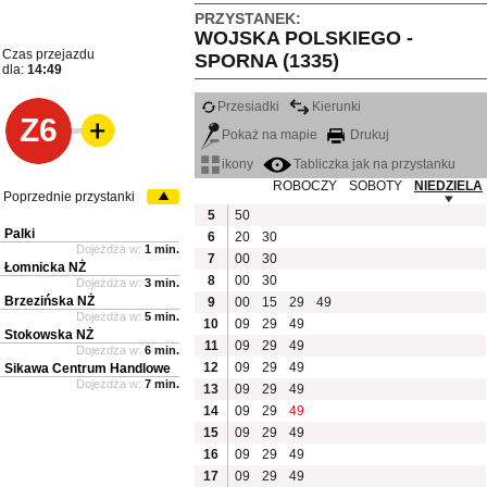
PRZYSTANEK:
WOJSKA POLSKIEGO -
Czas przejazdu
SPORNA (1335)
dla:
14:49
Przesiadki
Kierunki
Z6
Pokaż na mapie
Drukuj
ikony
Tabliczka jak na przystanku
ROBOCZY
SOBOTY
NIEDZIELA
Poprzednie przystanki
5
50
Palki
6
20
30
Dojeżdża w:
1 min.
7
00
30
Łomnicka NŻ
8
00
30
Dojeżdża w:
3 min.
Brzezińska NŻ
9
00
15
29
49
Dojeżdża w:
5 min.
10
09
29
49
Stokowska NŻ
11
09
29
49
Dojeżdża w:
6 min.
12
09
29
49
Sikawa Centrum Handlowe
Dojeżdża w:
7 min.
13
09
29
49
14
09
29
49
15
09
29
49
16
09
29
49
17
09
29
49