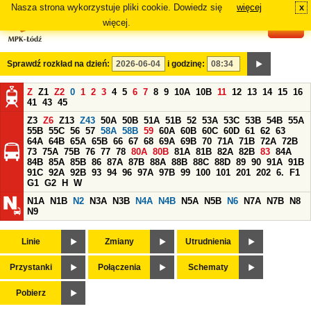
Nasza strona wykorzystuje pliki cookie. Dowiedz się
więcej
x
#
więcej.
Sprawdź rozkład na dzień:
i godzinę:
Z
Z1
Z2
0
1
2
3
4
5
6
7
8
9
10A
10B
11
12
13
14
15
16
41
43
45
Z3
Z6
Z13
Z43
50A
50B
51A
51B
52
53A
53C
53B
54B
55A
55B
55C
56
57
58A
58B
59
60A
60B
60C
60D
61
62
63
64A
64B
65A
65B
66
67
68
69A
69B
70
71A
71B
72A
72B
73
75A
75B
76
77
78
80A
80B
81A
81B
82A
82B
83
84A
84B
85A
85B
86
87A
87B
88A
88B
88C
88D
89
90
91A
91B
91C
92A
92B
93
94
96
97A
97B
99
100
101
201
202
6.
F1
G1
G2
H
W
N1A
N1B
N2
N3A
N3B
N4A
N4B
N5A
N5B
N6
N7A
N7B
N8
N9
Linie
Zmiany
Utrudnienia
Przystanki
Połączenia
Schematy
Pobierz