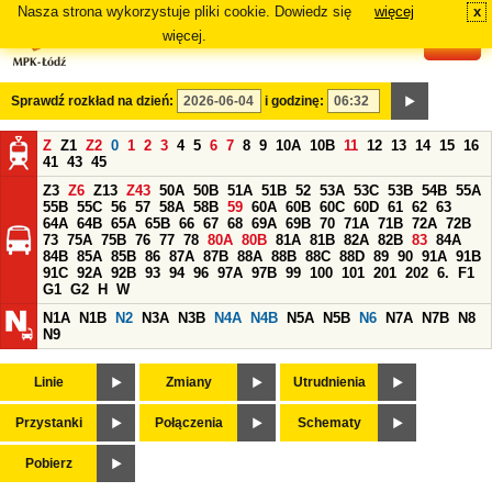
Nasza strona wykorzystuje pliki cookie. Dowiedz się
więcej
x
#
więcej.
Sprawdź rozkład na dzień:
i godzinę:
Z
Z1
Z2
0
1
2
3
4
5
6
7
8
9
10A
10B
11
12
13
14
15
16
41
43
45
Z3
Z6
Z13
Z43
50A
50B
51A
51B
52
53A
53C
53B
54B
55A
55B
55C
56
57
58A
58B
59
60A
60B
60C
60D
61
62
63
64A
64B
65A
65B
66
67
68
69A
69B
70
71A
71B
72A
72B
73
75A
75B
76
77
78
80A
80B
81A
81B
82A
82B
83
84A
84B
85A
85B
86
87A
87B
88A
88B
88C
88D
89
90
91A
91B
91C
92A
92B
93
94
96
97A
97B
99
100
101
201
202
6.
F1
G1
G2
H
W
N1A
N1B
N2
N3A
N3B
N4A
N4B
N5A
N5B
N6
N7A
N7B
N8
N9
Linie
Zmiany
Utrudnienia
Przystanki
Połączenia
Schematy
Pobierz