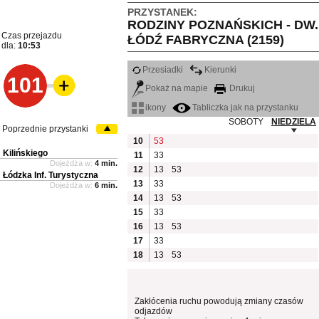
PRZYSTANEK:
RODZINY POZNAŃSKICH - DW.
Czas przejazdu
ŁÓDŹ FABRYCZNA (2159)
dla:
10:53
Przesiadki
Kierunki
101
Pokaż na mapie
Drukuj
ikony
Tabliczka jak na przystanku
SOBOTY
NIEDZIELA
Poprzednie przystanki
10
53
Kilińskiego
11
33
Dojeżdża w:
4 min.
12
13
53
Łódzka Inf. Turystyczna
13
33
Dojeżdża w:
6 min.
14
13
53
15
33
16
13
53
17
33
18
13
53
Zakłócenia ruchu powodują zmiany czasów
odjazdów