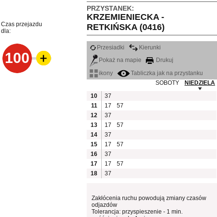
PRZYSTANEK:
KRZEMIENIECKA -
Czas przejazdu
RETKIŃSKA (0416)
dla:
Przesiadki
Kierunki
100
Pokaż na mapie
Drukuj
ikony
Tabliczka jak na przystanku
SOBOTY
NIEDZIELA
10
37
11
17
57
12
37
13
17
57
14
37
15
17
57
16
37
17
17
57
18
37
Zakłócenia ruchu powodują zmiany czasów
odjazdów
Tolerancja: przyspieszenie - 1 min.