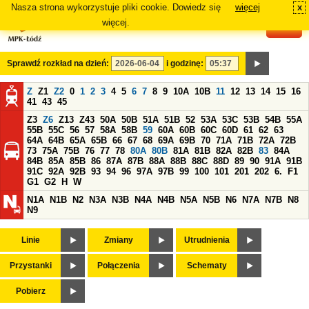
Nasza strona wykorzystuje pliki cookie. Dowiedz się
więcej
x
#
więcej.
Sprawdź rozkład na dzień:
i godzinę:
Z
Z1
Z2
0
1
2
3
4
5
6
7
8
9
10A
10B
11
12
13
14
15
16
41
43
45
Z3
Z6
Z13
Z43
50A
50B
51A
51B
52
53A
53C
53B
54B
55A
55B
55C
56
57
58A
58B
59
60A
60B
60C
60D
61
62
63
64A
64B
65A
65B
66
67
68
69A
69B
70
71A
71B
72A
72B
73
75A
75B
76
77
78
80A
80B
81A
81B
82A
82B
83
84A
84B
85A
85B
86
87A
87B
88A
88B
88C
88D
89
90
91A
91B
91C
92A
92B
93
94
96
97A
97B
99
100
101
201
202
6.
F1
G1
G2
H
W
N1A
N1B
N2
N3A
N3B
N4A
N4B
N5A
N5B
N6
N7A
N7B
N8
N9
Linie
Zmiany
Utrudnienia
Przystanki
Połączenia
Schematy
Pobierz