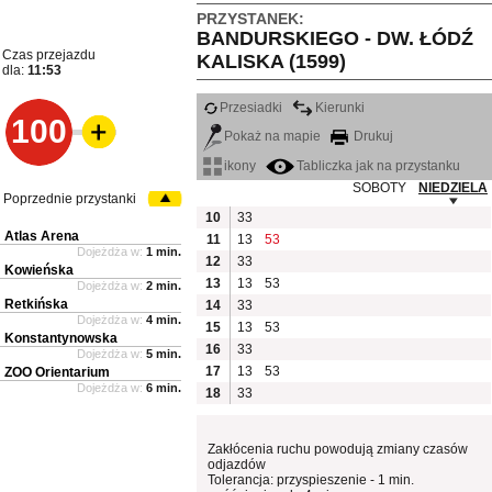
PRZYSTANEK:
BANDURSKIEGO - DW. ŁÓDŹ
Czas przejazdu
KALISKA (1599)
dla:
11:53
Przesiadki
Kierunki
100
Pokaż na mapie
Drukuj
ikony
Tabliczka jak na przystanku
SOBOTY
NIEDZIELA
Poprzednie przystanki
10
33
Atlas Arena
11
13
53
Dojeżdża w:
1 min.
12
33
Kowieńska
13
13
53
Dojeżdża w:
2 min.
Retkińska
14
33
Dojeżdża w:
4 min.
15
13
53
Konstantynowska
16
33
Dojeżdża w:
5 min.
17
13
53
ZOO Orientarium
Dojeżdża w:
6 min.
18
33
Zakłócenia ruchu powodują zmiany czasów
odjazdów
Tolerancja: przyspieszenie - 1 min.