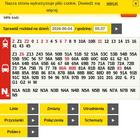
Nasza strona wykorzystuje pliki cookie. Dowiedz się
więcej
x
#
więcej.
Sprawdź rozkład na dzień:
i godzinę:
Z
Z1
Z2
0
1
2
3
4
5
6
7
8
9
10A
10B
11
12
13
14
15
16
41
43
45
Z3
Z6
Z13
Z43
50A
50B
51A
51B
52
53A
53C
53B
54B
55A
55B
55C
56
57
58A
58B
59
60A
60B
60C
60D
61
62
63
64A
64B
65A
65B
66
67
68
69A
69B
70
71A
71B
72A
72B
73
75A
75B
76
77
78
80A
80B
81A
81B
82A
82B
83
84A
84B
85A
85B
86
87A
87B
88A
88B
88C
88D
89
90
91A
91B
91C
92A
92B
93
94
96
97A
97B
99
100
101
201
202
6.
F1
G1
G2
H
W
N1A
N1B
N2
N3A
N3B
N4A
N4B
N5A
N5B
N6
N7A
N7B
N8
N9
Linie
Zmiany
Utrudnienia
Przystanki
Połączenia
Schematy
Pobierz