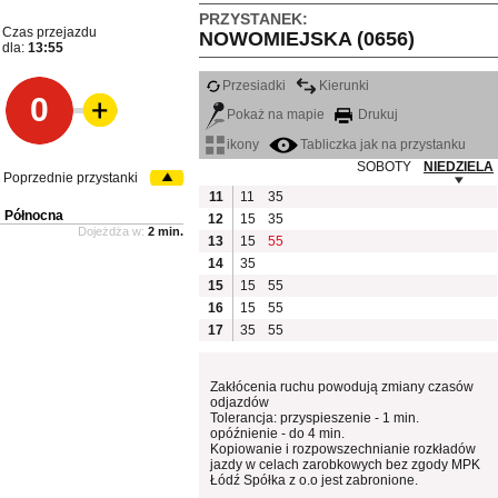
PRZYSTANEK:
Czas przejazdu
NOWOMIEJSKA (0656)
dla:
13:55
Przesiadki
Kierunki
0
Pokaż na mapie
Drukuj
ikony
Tabliczka jak na przystanku
SOBOTY
NIEDZIELA
Poprzednie przystanki
11
11
35
Północna
12
15
35
Dojeżdża w:
2 min.
13
15
55
14
35
15
15
55
16
15
55
17
35
55
Zakłócenia ruchu powodują zmiany czasów
odjazdów
Tolerancja: przyspieszenie - 1 min.
opóźnienie - do 4 min.
Kopiowanie i rozpowszechnianie rozkładów
jazdy w celach zarobkowych bez zgody MPK
Łódź Spółka z o.o jest zabronione.