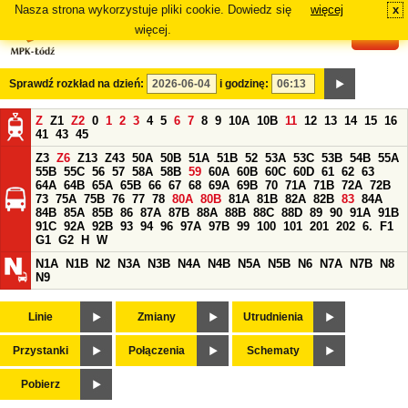
Nasza strona wykorzystuje pliki cookie. Dowiedz się
więcej
x
#
więcej.
Sprawdź rozkład na dzień:
i godzinę:
Z
Z1
Z2
0
1
2
3
4
5
6
7
8
9
10A
10B
11
12
13
14
15
16
41
43
45
Z3
Z6
Z13
Z43
50A
50B
51A
51B
52
53A
53C
53B
54B
55A
55B
55C
56
57
58A
58B
59
60A
60B
60C
60D
61
62
63
64A
64B
65A
65B
66
67
68
69A
69B
70
71A
71B
72A
72B
73
75A
75B
76
77
78
80A
80B
81A
81B
82A
82B
83
84A
84B
85A
85B
86
87A
87B
88A
88B
88C
88D
89
90
91A
91B
91C
92A
92B
93
94
96
97A
97B
99
100
101
201
202
6.
F1
G1
G2
H
W
N1A
N1B
N2
N3A
N3B
N4A
N4B
N5A
N5B
N6
N7A
N7B
N8
N9
Linie
Zmiany
Utrudnienia
Przystanki
Połączenia
Schematy
Pobierz