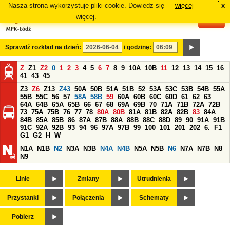
Nasza strona wykorzystuje pliki cookie. Dowiedz się
więcej
x
#
więcej.
Sprawdź rozkład na dzień:
i godzinę:
Z
Z1
Z2
0
1
2
3
4
5
6
7
8
9
10A
10B
11
12
13
14
15
16
41
43
45
Z3
Z6
Z13
Z43
50A
50B
51A
51B
52
53A
53C
53B
54B
55A
55B
55C
56
57
58A
58B
59
60A
60B
60C
60D
61
62
63
64A
64B
65A
65B
66
67
68
69A
69B
70
71A
71B
72A
72B
73
75A
75B
76
77
78
80A
80B
81A
81B
82A
82B
83
84A
84B
85A
85B
86
87A
87B
88A
88B
88C
88D
89
90
91A
91B
91C
92A
92B
93
94
96
97A
97B
99
100
101
201
202
6.
F1
G1
G2
H
W
N1A
N1B
N2
N3A
N3B
N4A
N4B
N5A
N5B
N6
N7A
N7B
N8
N9
Linie
Zmiany
Utrudnienia
Przystanki
Połączenia
Schematy
Pobierz