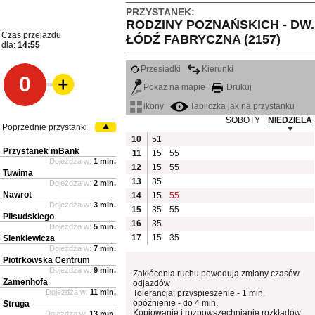
PRZYSTANEK:
RODZINY POZNAŃSKICH - DW.
Czas przejazdu
ŁÓDŹ FABRYCZNA (2157)
dla:
14:55
Przesiadki
Kierunki
0
Pokaż na mapie
Drukuj
ikony
Tabliczka jak na przystanku
SOBOTY
NIEDZIELA
Poprzednie przystanki
10
51
Przystanek mBank
11
15
55
Dojeżdża w:
1 min.
12
15
55
Tuwima
13
35
Dojeżdża w:
2 min.
Nawrot
14
15
55
Dojeżdża w:
3 min.
15
35
55
Piłsudskiego
16
35
Dojeżdża w:
5 min.
17
15
35
Sienkiewicza
Dojeżdża w:
7 min.
Piotrkowska Centrum
Dojeżdża w:
9 min.
Zakłócenia ruchu powodują zmiany czasów
Zamenhofa
odjazdów
Dojeżdża w:
11 min.
Tolerancja: przyspieszenie - 1 min.
opóźnienie - do 4 min.
Struga
Kopiowanie i rozpowszechnianie rozkładów
Dojeżdża w:
13 min.