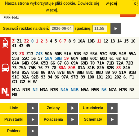
Nasza strona wykorzystuje pliki cookie. Dowiedz się
więcej
x
#
więcej.
Sprawdź rozkład na dzień:
i godzinę:
Z
Z1
Z2
0
1
2
3
4
5
6
7
8
9
10A
10B
11
12
13
14
15
16
41
43
45
Z3
Z6
Z13
Z43
50A
50B
51A
51B
52
53A
53C
53B
54B
55A
55B
55C
56
57
58A
58B
59
60A
60B
60C
60D
61
62
63
64A
64B
65A
65B
66
67
68
69A
69B
70
71A
71B
72A
72B
73
75A
75B
76
77
78
80A
80B
81A
81B
82A
82B
83
84A
84B
85A
85B
86
87A
87B
88A
88B
88C
88D
89
90
91A
91B
91C
92A
92B
93
94
96
97A
97B
99
100
101
201
202
6.
F1
G1
G2
H
W
N1A
N1B
N2
N3A
N3B
N4A
N4B
N5A
N5B
N6
N7A
N7B
N8
N9
Linie
Zmiany
Utrudnienia
Przystanki
Połączenia
Schematy
Pobierz