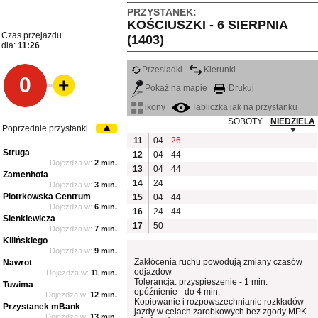
PRZYSTANEK:
KOŚCIUSZKI - 6 SIERPNIA
Czas przejazdu
(1403)
dla:
11:26
Przesiadki
Kierunki
0
Pokaż na mapie
Drukuj
ikony
Tabliczka jak na przystanku
SOBOTY
NIEDZIELA
Poprzednie przystanki
11
04
26
Struga
12
04
44
Dojeżdża w:
2 min.
13
04
44
Zamenhofa
14
24
Dojeżdża w:
3 min.
Piotrkowska Centrum
15
04
44
Dojeżdża w:
6 min.
16
24
44
Sienkiewicza
17
50
Dojeżdża w:
7 min.
Kilińskiego
Dojeżdża w:
9 min.
Zakłócenia ruchu powodują zmiany czasów
Nawrot
odjazdów
Dojeżdża w:
11 min.
Tolerancja: przyspieszenie - 1 min.
Tuwima
opóźnienie - do 4 min.
Dojeżdża w:
12 min.
Kopiowanie i rozpowszechnianie rozkładów
Przystanek mBank
jazdy w celach zarobkowych bez zgody MPK
Dojeżdża w:
13 min.