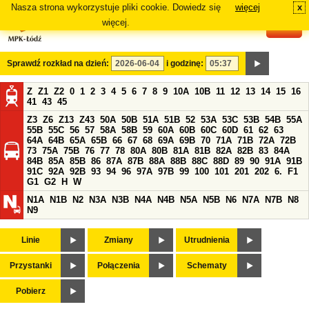
Nasza strona wykorzystuje pliki cookie. Dowiedz się
więcej
x
#
więcej.
Sprawdź rozkład na dzień:
i godzinę:
Z
Z1
Z2
0
1
2
3
4
5
6
7
8
9
10A
10B
11
12
13
14
15
16
41
43
45
Z3
Z6
Z13
Z43
50A
50B
51A
51B
52
53A
53C
53B
54B
55A
55B
55C
56
57
58A
58B
59
60A
60B
60C
60D
61
62
63
64A
64B
65A
65B
66
67
68
69A
69B
70
71A
71B
72A
72B
73
75A
75B
76
77
78
80A
80B
81A
81B
82A
82B
83
84A
84B
85A
85B
86
87A
87B
88A
88B
88C
88D
89
90
91A
91B
91C
92A
92B
93
94
96
97A
97B
99
100
101
201
202
6.
F1
G1
G2
H
W
N1A
N1B
N2
N3A
N3B
N4A
N4B
N5A
N5B
N6
N7A
N7B
N8
N9
Linie
Zmiany
Utrudnienia
Przystanki
Połączenia
Schematy
Pobierz