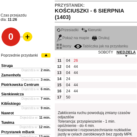
PRZYSTANEK:
KOŚCIUSZKI - 6 SIERPNIA
Czas przejazdu
(1403)
dla:
11:26
Przesiadki
Kierunki
0
Pokaż na mapie
Drukuj
ikony
Tabliczka jak na przystanku
SOBOTY
NIEDZIELA
Poprzednie przystanki
11
04
26
Struga
12
04
44
Dojeżdża w:
2 min.
13
04
44
Zamenhofa
14
24
Dojeżdża w:
3 min.
Piotrkowska Centrum
15
04
44
Dojeżdża w:
6 min.
16
24
44
Sienkiewicza
17
50
Dojeżdża w:
7 min.
Kilińskiego
Dojeżdża w:
9 min.
Zakłócenia ruchu powodują zmiany czasów
Nawrot
odjazdów
Dojeżdża w:
11 min.
Tolerancja: przyspieszenie - 1 min.
Tuwima
opóźnienie - do 4 min.
Dojeżdża w:
12 min.
Kopiowanie i rozpowszechnianie rozkładów
Przystanek mBank
jazdy w celach zarobkowych bez zgody MPK
Dojeżdża w:
13 min.