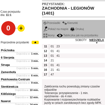
PRZYSTANEK:
ZACHODNIA - LEGIONÓW
Czas przejazdu
(1401)
dla:
11:1
Przesiadki
Kierunki
0
Pokaż na mapie
Drukuj
ikony
Tabliczka jak na przystanku
SOBOTY
NIEDZIELA
Poprzednie przystanki
11
01
23
Próchnika
12
01
41
Dojeżdża w:
1 min.
13
01
41
6 Sierpnia
14
21
Dojeżdża w:
3 min.
Struga
15
01
41
Dojeżdża w:
5 min.
16
21
41
Zamenhofa
17
47
Dojeżdża w:
6 min.
Piotrkowska Centrum
Dojeżdża w:
9 min.
Zakłócenia ruchu powodują zmiany czasów
Sienkiewicza
odjazdów
Dojeżdża w:
10 min.
Tolerancja: przyspieszenie - 1 min.
Kilińskiego
opóźnienie - do 4 min.
Dojeżdża w:
12 min.
Kopiowanie i rozpowszechnianie rozkładów
Nawrot
jazdy w celach zarobkowych bez zgody MPK
Dojeżdża w:
14 min.