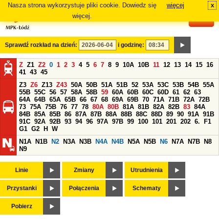
Nasza strona wykorzystuje pliki cookie. Dowiedz się
więcej
x
#
więcej.
Sprawdź rozkład na dzień:
i godzinę:
Z
Z1
Z2
0
1
2
3
4
5
6
7
8
9
10A
10B
11
12
13
14
15
16
41
43
45
Z3
Z6
Z13
Z43
50A
50B
51A
51B
52
53A
53C
53B
54B
55A
55B
55C
56
57
58A
58B
59
60A
60B
60C
60D
61
62
63
64A
64B
65A
65B
66
67
68
69A
69B
70
71A
71B
72A
72B
73
75A
75B
76
77
78
80A
80B
81A
81B
82A
82B
83
84A
84B
85A
85B
86
87A
87B
88A
88B
88C
88D
89
90
91A
91B
91C
92A
92B
93
94
96
97A
97B
99
100
101
201
202
6.
F1
G1
G2
H
W
N1A
N1B
N2
N3A
N3B
N4A
N4B
N5A
N5B
N6
N7A
N7B
N8
N9
Linie
Zmiany
Utrudnienia
Przystanki
Połączenia
Schematy
Pobierz