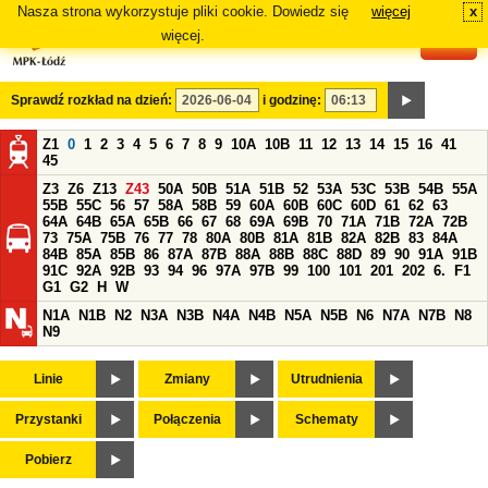
Nasza strona wykorzystuje pliki cookie. Dowiedz się
więcej
x
#
więcej.
Sprawdź rozkład na dzień:
i godzinę:
Z1
0
1
2
3
4
5
6
7
8
9
10A
10B
11
12
13
14
15
16
41
45
Z3
Z6
Z13
Z43
50A
50B
51A
51B
52
53A
53C
53B
54B
55A
55B
55C
56
57
58A
58B
59
60A
60B
60C
60D
61
62
63
64A
64B
65A
65B
66
67
68
69A
69B
70
71A
71B
72A
72B
73
75A
75B
76
77
78
80A
80B
81A
81B
82A
82B
83
84A
84B
85A
85B
86
87A
87B
88A
88B
88C
88D
89
90
91A
91B
91C
92A
92B
93
94
96
97A
97B
99
100
101
201
202
6.
F1
G1
G2
H
W
N1A
N1B
N2
N3A
N3B
N4A
N4B
N5A
N5B
N6
N7A
N7B
N8
N9
Linie
Zmiany
Utrudnienia
Przystanki
Połączenia
Schematy
Pobierz