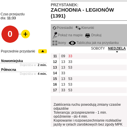
PRZYSTANEK:
ZACHODNIA - LEGIONÓW
Czas przejazdu
(1391)
dla:
11:33
Przesiadki
Kierunki
0
Pokaż na mapie
Drukuj
ikony
Tabliczka jak na przystanku
SOBOTY
NIEDZIELA
Poprzednie przystanki
11
09
33
Nowomiejska
12
13
33
Dojeżdża w:
2 min.
13
13
53
Północna
14
33
Dojeżdża w:
4 min.
15
13
53
16
13
53
17
33
53
Zakłócenia ruchu powodują zmiany czasów
odjazdów
Tolerancja: przyspieszenie - 1 min.
opóźnienie - do 4 min.
Kopiowanie i rozpowszechnianie rozkładów
jazdy w celach zarobkowych bez zgody MPK