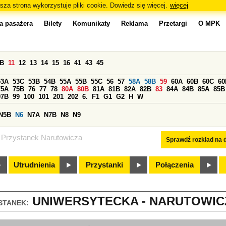
sza strona wykorzystuje pliki cookie. Dowiedz się więcej.
więcej
a pasażera
Bilety
Komunikaty
Reklama
Przetargi
O MPK
0B
11
12
13
14
15
16
41
43
45
53A
53C
53B
54B
55A
55B
55C
56
57
58A
58B
59
60A
60B
60C
60
75A
75B
76
77
78
80A
80B
81A
81B
82A
82B
83
84A
84B
85A
85B
97B
99
100
101
201
202
6.
F1
G1
G2
H
W
N5B
N6
N7A
N7B
N8
N9
Przystanek Narutowicza
Sprawdź rozkład na d
Utrudnienia
Przystanki
Połączenia
UNIWERSYTECKA - NARUTOWICZ
STANEK: