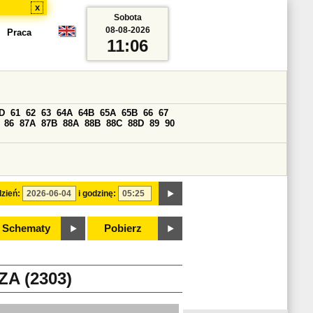
x
Sobota
08-08-2026
Praca
11:06
D
61
62
63
64A
64B
65A
65B
66
67
86
87A
87B
88A
88B
88C
88D
89
90
zień:
i godzinę:
Schematy
Pobierz
A (2303)