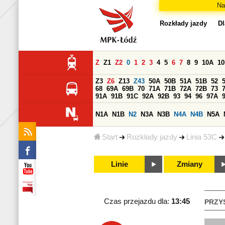
Na
Rozkłady jazdy
Dl
Z
Z1
Z2
0
1
2
3
4
5
6
7
8
9
10A
1
Z3
Z6
Z13
Z43
50A
50B
51A
51B
52
68
69A
69B
70
71A
71B
72A
72B
73
91A
91B
91C
92A
92B
93
94
96
97A
N1A
N1B
N2
N3A
N3B
N4A
N4B
N5A
Start
Rozkłady jazdy
Linia 53C
Linie
Zmiany
Czas przejazdu dla:
13:45
PRZY