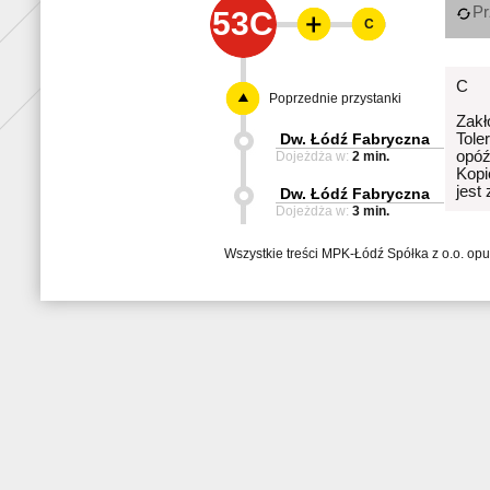
Pr
53C
C
C
Poprzednie przystanki
Zakł
Dw. Łódź Fabryczna
Tole
opóź
Dojeżdża w:
2 min.
Kopi
jest
Dw. Łódź Fabryczna
Dojeżdża w:
3 min.
Wszystkie treści MPK-Łódź Spółka z o.o. op