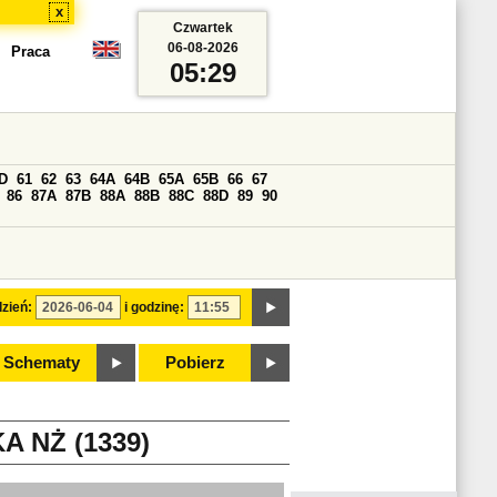
x
Czwartek
06-08-2026
Praca
05:29
D
61
62
63
64A
64B
65A
65B
66
67
86
87A
87B
88A
88B
88C
88D
89
90
zień:
i godzinę:
Schematy
Pobierz
 NŻ (1339)