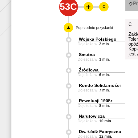
Pr
53C
C
C
Poprzednie przystanki
Zakł
Wojska Polskiego
Tole
opóź
Dojeżdża w:
2 min.
Kopi
jest
Smutna
Dojeżdża w:
3 min.
Źródłowa
Dojeżdża w:
6 min.
Rondo Solidarności
Dojeżdża w:
7 min.
Rewolucji 1905r.
Dojeżdża w:
8 min.
Narutowicza
Dojeżdża w:
10 min.
Dw. Łódź Fabryczna
Dojeżdża w:
12 min.