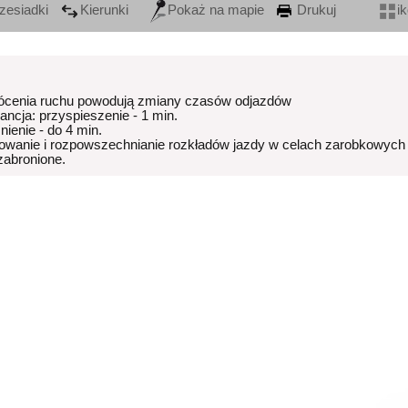
zesiadki
Kierunki
Pokaż na mapie
Drukuj
i
ócenia ruchu powodują zmiany czasów odjazdów
rancja: przyspieszenie - 1 min.
nienie - do 4 min.
owanie i rozpowszechnianie rozkładów jazdy w celach zarobkowych
 zabronione.