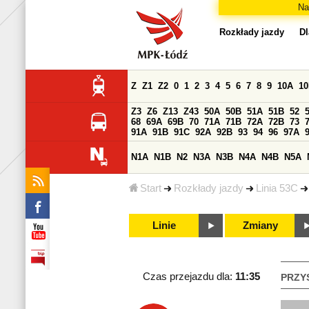
Na
Rozkłady jazdy
Dl
Z
Z1
Z2
0
1
2
3
4
5
6
7
8
9
10A
1
Z3
Z6
Z13
Z43
50A
50B
51A
51B
52
68
69A
69B
70
71A
71B
72A
72B
73
91A
91B
91C
92A
92B
93
94
96
97A
N1A
N1B
N2
N3A
N3B
N4A
N4B
N5A
Start
Rozkłady jazdy
Linia 53C
Linie
Zmiany
Czas przejazdu dla:
11:35
PRZY