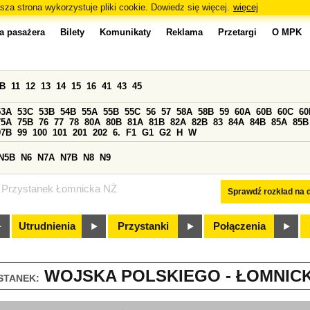
sza strona wykorzystuje pliki cookie. Dowiedz się więcej.
więcej
a pasażera
Bilety
Komunikaty
Reklama
Przetargi
O MPK
0B
11
12
13
14
15
16
41
43
45
53A
53C
53B
54B
55A
55B
55C
56
57
58A
58B
59
60A
60B
60C
60
75A
75B
76
77
78
80A
80B
81A
81B
82A
82B
83
84A
84B
85A
85B
97B
99
100
101
201
202
6.
F1
G1
G2
H
W
N5B
N6
N7A
N7B
N8
N9
Przystanek Łomnicka NŻ
Sprawdź rozkład na d
Utrudnienia
Przystanki
Połączenia
WOJSKA POLSKIEGO - ŁOMNICKA
STANEK: