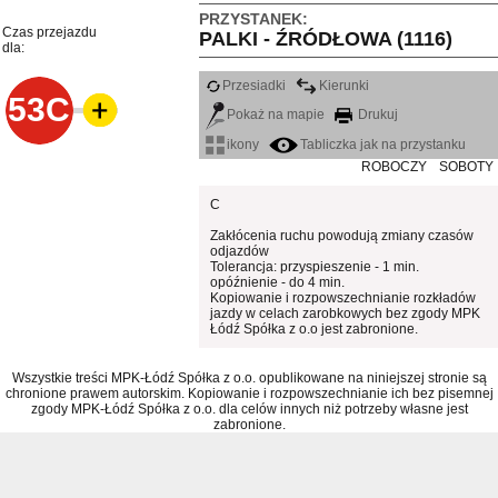
PRZYSTANEK:
Czas przejazdu
PALKI - ŹRÓDŁOWA (1116)
dla:
Przesiadki
Kierunki
53C
Pokaż na mapie
Drukuj
ikony
Tabliczka jak na przystanku
ROBOCZY
SOBOTY
C
Zakłócenia ruchu powodują zmiany czasów
odjazdów
Tolerancja: przyspieszenie - 1 min.
opóźnienie - do 4 min.
Kopiowanie i rozpowszechnianie rozkładów
jazdy w celach zarobkowych bez zgody MPK
Łódź Spółka z o.o jest zabronione.
Wszystkie treści MPK-Łódź Spółka z o.o. opublikowane na niniejszej stronie są
chronione prawem autorskim. Kopiowanie i rozpowszechnianie ich bez pisemnej
zgody MPK-Łódź Spółka z o.o. dla celów innych niż potrzeby własne jest
zabronione.