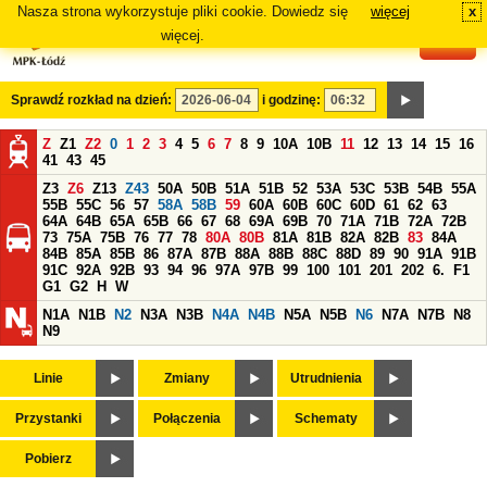
Nasza strona wykorzystuje pliki cookie. Dowiedz się
więcej
x
#
więcej.
Sprawdź rozkład na dzień:
i godzinę:
Z
Z1
Z2
0
1
2
3
4
5
6
7
8
9
10A
10B
11
12
13
14
15
16
41
43
45
Z3
Z6
Z13
Z43
50A
50B
51A
51B
52
53A
53C
53B
54B
55A
55B
55C
56
57
58A
58B
59
60A
60B
60C
60D
61
62
63
64A
64B
65A
65B
66
67
68
69A
69B
70
71A
71B
72A
72B
73
75A
75B
76
77
78
80A
80B
81A
81B
82A
82B
83
84A
84B
85A
85B
86
87A
87B
88A
88B
88C
88D
89
90
91A
91B
91C
92A
92B
93
94
96
97A
97B
99
100
101
201
202
6.
F1
G1
G2
H
W
N1A
N1B
N2
N3A
N3B
N4A
N4B
N5A
N5B
N6
N7A
N7B
N8
N9
Linie
Zmiany
Utrudnienia
Przystanki
Połączenia
Schematy
Pobierz