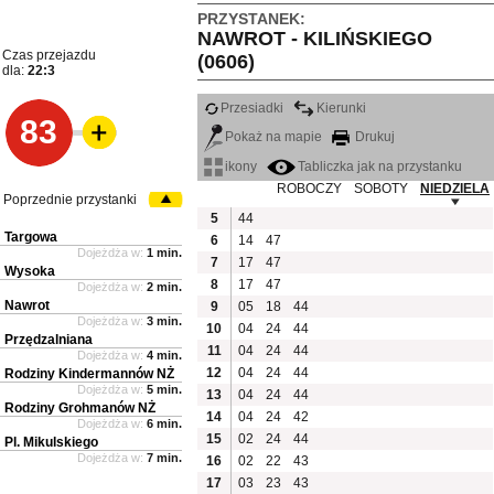
PRZYSTANEK:
NAWROT - KILIŃSKIEGO
Czas przejazdu
(0606)
dla:
22:3
Przesiadki
Kierunki
83
Pokaż na mapie
Drukuj
ikony
Tabliczka jak na przystanku
ROBOCZY
SOBOTY
NIEDZIELA
Poprzednie przystanki
5
44
Targowa
6
14
47
Dojeżdża w:
1 min.
7
17
47
Wysoka
8
17
47
Dojeżdża w:
2 min.
Nawrot
9
05
18
44
Dojeżdża w:
3 min.
10
04
24
44
Przędzalniana
11
04
24
44
Dojeżdża w:
4 min.
12
04
24
44
Rodziny Kindermannów NŻ
Dojeżdża w:
5 min.
13
04
24
44
Rodziny Grohmanów NŻ
14
04
24
42
Dojeżdża w:
6 min.
15
02
24
44
Pl. Mikulskiego
Dojeżdża w:
7 min.
16
02
22
43
17
03
23
43