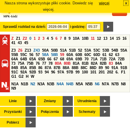
Nasza strona wykorzystuje pliki cookie. Dowiedz się
więcej
x
#
więcej.
Sprawdź rozkład na dzień:
i godzinę:
Z
Z1
Z2
0
1
2
3
4
5
6
7
8
9
10A
10B
11
12
13
14
15
16
41
43
45
Z3
Z6
Z13
Z43
50A
50B
51A
51B
52
53A
53C
53B
54B
55A
55B
55C
56
57
58A
58B
59
60A
60B
60C
60D
61
62
63
64A
64B
65A
65B
66
67
68
69A
69B
70
71A
71B
72A
72B
73
75A
75B
76
77
78
80A
80B
81A
81B
82A
82B
83
84A
84B
85A
85B
86
87A
87B
88A
88B
88C
88D
89
90
91A
91B
91C
92A
92B
93
94
96
97A
97B
99
100
101
201
202
6.
F1
G1
G2
H
W
N1A
N1B
N2
N3A
N3B
N4A
N4B
N5A
N5B
N6
N7A
N7B
N8
N9
Linie
Zmiany
Utrudnienia
Przystanki
Połączenia
Schematy
Pobierz