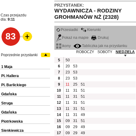
PRZYSTANEK:
WYDAWNICZA - RODZINY
Czas przejazdu
GROHMANÓW NŻ (2328)
dla:
9:11
Przesiadki
Kierunki
83
Pokaż na mapie
Drukuj
ikony
Tabliczka jak na przystanku
ROBOCZY
SOBOTY
NIEDZIELA
Poprzednie przystanki
5
50
6
20
53
1 Maja
7
23
53
Pl. Hallera
8
23
53
9
11
25
51
Pl. Barlickiego
10
11
31
51
Gdańska
11
11
31
51
12
11
31
51
Struga
13
11
31
51
Gdańska
14
11
31
49
15
09
31
51
Piotrkowska
16
09
29
49
Sienkiewicza
17
09
29
49