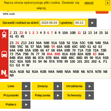
Nasza strona wykorzystuje pliki cookie. Dowiedz się
więcej
x
#
więcej.
Sprawdź rozkład na dzień:
i godzinę:
Z
Z1
Z2
0
1
2
3
4
5
6
7
8
9
10A
10B
11
12
13
14
15
16
41
43
45
Z3
Z6
Z13
Z43
50A
50B
51A
51B
52
53A
53C
53B
54B
55A
55B
55C
56
57
58A
58B
59
60A
60B
60C
60D
61
62
63
64A
64B
65A
65B
66
67
68
69A
69B
70
71A
71B
72A
72B
73
75A
75B
76
77
78
80A
80B
81A
81B
82A
82B
83
84A
84B
85A
85B
86
87A
87B
88A
88B
88C
88D
89
90
91A
91B
91C
92A
92B
93
94
96
97A
97B
99
100
101
201
202
6.
F1
G1
G2
H
W
N1A
N1B
N2
N3A
N3B
N4A
N4B
N5A
N5B
N6
N7A
N7B
N8
N9
Linie
Zmiany
Utrudnienia
Przystanki
Połączenia
Schematy
Pobierz