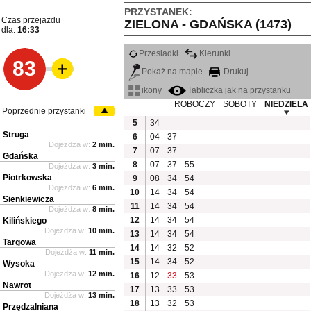
PRZYSTANEK:
Czas przejazdu
ZIELONA - GDAŃSKA (1473)
dla:
16:33
Przesiadki
Kierunki
83
Pokaż na mapie
Drukuj
ikony
Tabliczka jak na przystanku
ROBOCZY
SOBOTY
NIEDZIELA
Poprzednie przystanki
5
34
Struga
6
04
37
Dojeżdża w:
2 min.
7
07
37
Gdańska
8
07
37
55
Dojeżdża w:
3 min.
Piotrkowska
9
08
34
54
Dojeżdża w:
6 min.
10
14
34
54
Sienkiewicza
11
14
34
54
Dojeżdża w:
8 min.
12
14
34
54
Kilińskiego
Dojeżdża w:
10 min.
13
14
34
54
Targowa
14
14
32
52
Dojeżdża w:
11 min.
15
14
34
52
Wysoka
Dojeżdża w:
12 min.
16
12
33
53
Nawrot
17
13
33
53
Dojeżdża w:
13 min.
18
13
32
53
Przędzalniana